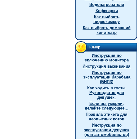
Водонагреватели
Кофеварки
Как выбрать
видеокамеру
Как выбрать домашний
кинотеатр
Юмор
Инструкция по
включению монитора
Инструкция выживания
Инструкция по
эксплуатации барабана
(БНПЗ)
Как ходить в гости.
Руководство для
девушек.
Если вы умерли,
делайте следующее…
Правила этикета для
неопытных котов
Инструкция по
эксплуатации девушек
(для автомобилистов)