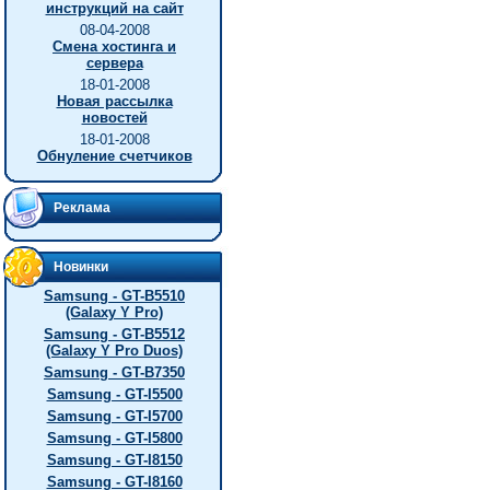
инструкций на сайт
08-04-2008
Смена хостинга и
сервера
18-01-2008
Новая рассылка
новостей
18-01-2008
Обнуление счетчиков
Реклама
Новинки
Samsung - GT-B5510
(Galaxy Y Pro)
Samsung - GT-B5512
(Galaxy Y Pro Duos)
Samsung - GT-B7350
Samsung - GT-I5500
Samsung - GT-I5700
Samsung - GT-I5800
Samsung - GT-I8150
Samsung - GT-I8160