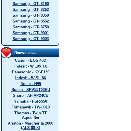
Samsung - GT-I8190
Samsung - GT-I8262
Samsung - GT-I8350
Samsung - GT-I8552
Samsung - GT-I8750
Samsung - GT-I9001
Samsung - GT-I9003
Популярные
Canon - EOS 40D
Indesit - W 105 TX
Panasonic - KX-F130
Indesit - WISL 86
Nokia - N95
Bosch - SRV55T03EU
Sharp - AH-AP24CE
Yamaha - PSR-550
Tomahawk - TW-9010
Thomas - Twin TT
Aquafilter
Ariston - Margherita 2000
(ALS 88 X)