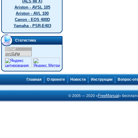
(ALS 88 X)
Ariston - AVSL 105
Ariston - AVL 100
Canon - EOS 400D
Yamaha - PSR-E403
Статистика
Главная
О проекте
Новости
Инструкции
Вопрос-от
FreeManual
© 2005 — 2020 «
» бесплат