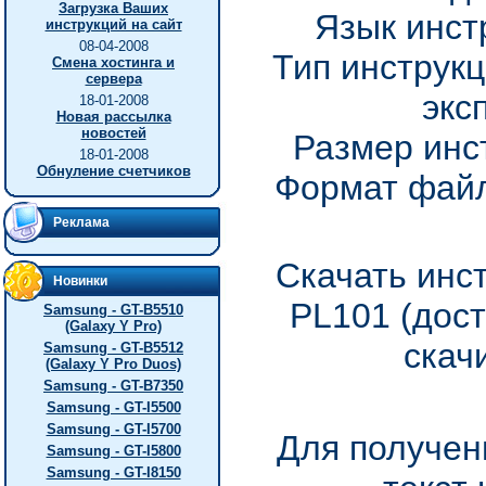
Загрузка Ваших
Язык инст
инструкций на сайт
08-04-2008
Тип инструкц
Смена хостинга и
сервера
экс
18-01-2008
Новая рассылка
новостей
Размер инс
18-01-2008
Обнуление счетчиков
Формат файл
Реклама
Скачать инс
Новинки
PL101 (дос
Samsung - GT-B5510
(Galaxy Y Pro)
скач
Samsung - GT-B5512
(Galaxy Y Pro Duos)
Samsung - GT-B7350
Samsung - GT-I5500
Samsung - GT-I5700
Для получен
Samsung - GT-I5800
Samsung - GT-I8150