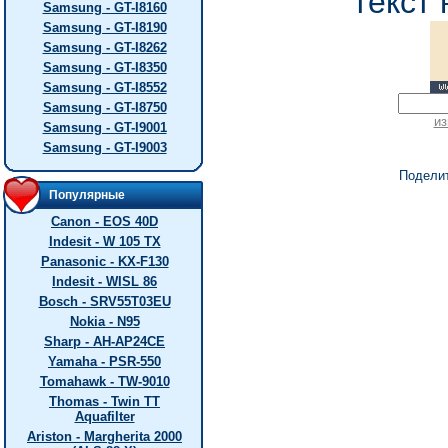
текст 
Samsung - GT-I8160
Samsung - GT-I8190
Samsung - GT-I8262
Samsung - GT-I8350
Samsung - GT-I8552
Samsung - GT-I8750
из
Samsung - GT-I9001
Samsung - GT-I9003
Подели
Популярные
Canon - EOS 40D
Indesit - W 105 TX
Panasonic - KX-F130
Indesit - WISL 86
Bosch - SRV55T03EU
Nokia - N95
Sharp - AH-AP24CE
Yamaha - PSR-550
Tomahawk - TW-9010
Thomas - Twin TT
Aquafilter
Ariston - Margherita 2000