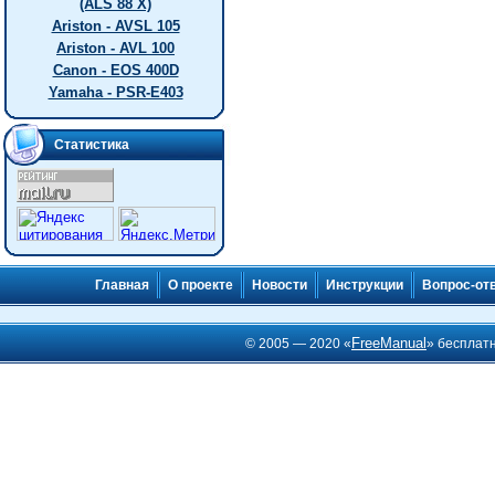
(ALS 88 X)
Ariston - AVSL 105
Ariston - AVL 100
Canon - EOS 400D
Yamaha - PSR-E403
Статистика
Главная
О проекте
Новости
Инструкции
Вопрос-от
FreeManual
© 2005 — 2020 «
» бесплат