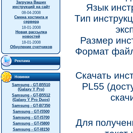
Загрузка Ваших
Язык инст
инструкций на сайт
08-04-2008
Тип инструкц
Смена хостинга и
сервера
экс
18-01-2008
Новая рассылка
новостей
Размер инс
18-01-2008
Обнуление счетчиков
Формат файл
Реклама
Скачать инс
Новинки
PL55 (дост
Samsung - GT-B5510
(Galaxy Y Pro)
скач
Samsung - GT-B5512
(Galaxy Y Pro Duos)
Samsung - GT-B7350
Samsung - GT-I5500
Samsung - GT-I5700
Для получен
Samsung - GT-I5800
Samsung - GT-I8150