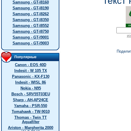
текст 
Samsung - GT-I8160
Samsung - GT-I8190
Samsung - GT-I8262
Samsung - GT-I8350
Samsung - GT-I8552
Samsung - GT-I8750
из
Samsung - GT-I9001
Samsung - GT-I9003
Подели
Популярные
Canon - EOS 40D
Indesit - W 105 TX
Panasonic - KX-F130
Indesit - WISL 86
Nokia - N95
Bosch - SRV55T03EU
Sharp - AH-AP24CE
Yamaha - PSR-550
Tomahawk - TW-9010
Thomas - Twin TT
Aquafilter
Ariston - Margherita 2000