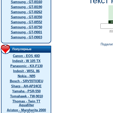
текст 
Samsung - GT-I8160
Samsung - GT-I8190
Samsung - GT-I8262
Samsung - GT-I8350
Samsung - GT-I8552
Samsung - GT-I8750
из
Samsung - GT-I9001
Samsung - GT-I9003
Подели
Популярные
Canon - EOS 40D
Indesit - W 105 TX
Panasonic - KX-F130
Indesit - WISL 86
Nokia - N95
Bosch - SRV55T03EU
Sharp - AH-AP24CE
Yamaha - PSR-550
Tomahawk - TW-9010
Thomas - Twin TT
Aquafilter
Ariston - Margherita 2000