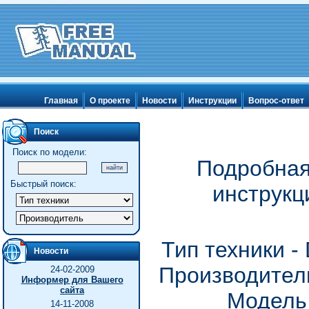
Главная
О проекте
Новости
Инструкции
Вопрос-ответ
Поиск
Поиск по модели:
Подробная
Быстрый поиск:
инструкц
Тип техники 
Новости
Производитель
24-02-2009
Информер для Вашего
сайта
Модель
14-11-2008