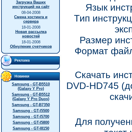
Загрузка Ваших
Язык инст
инструкций на сайт
08-04-2008
Тип инструкц
Смена хостинга и
сервера
экс
18-01-2008
Новая рассылка
новостей
Размер инс
18-01-2008
Обнуление счетчиков
Формат файл
Реклама
Скачать инс
Новинки
DVD-HD745 (до
Samsung - GT-B5510
(Galaxy Y Pro)
скач
Samsung - GT-B5512
(Galaxy Y Pro Duos)
Samsung - GT-B7350
Samsung - GT-I5500
Samsung - GT-I5700
Для получен
Samsung - GT-I5800
Samsung - GT-I8150