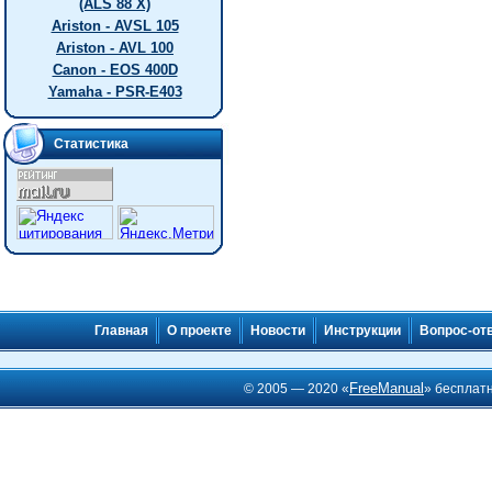
(ALS 88 X)
Ariston - AVSL 105
Ariston - AVL 100
Canon - EOS 400D
Yamaha - PSR-E403
Статистика
Главная
О проекте
Новости
Инструкции
Вопрос-от
FreeManual
© 2005 — 2020 «
» бесплат