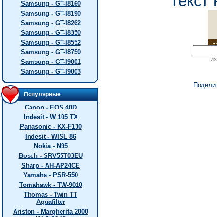
текст 
Samsung - GT-I8160
Samsung - GT-I8190
Samsung - GT-I8262
Samsung - GT-I8350
Samsung - GT-I8552
Samsung - GT-I8750
из
Samsung - GT-I9001
Samsung - GT-I9003
Подели
Популярные
Canon - EOS 40D
Indesit - W 105 TX
Panasonic - KX-F130
Indesit - WISL 86
Nokia - N95
Bosch - SRV55T03EU
Sharp - AH-AP24CE
Yamaha - PSR-550
Tomahawk - TW-9010
Thomas - Twin TT
Aquafilter
Ariston - Margherita 2000