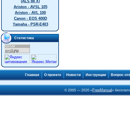
(ALS 88 X)
Ariston - AVSL 105
Ariston - AVL 100
Canon - EOS 400D
Yamaha - PSR-E403
Статистика
Главная
О проекте
Новости
Инструкции
Вопрос-от
FreeManual
© 2005 — 2020 «
» бесплат