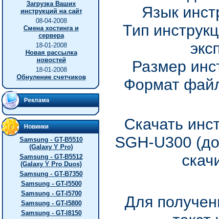
Загрузка Ваших
Язык инст
инструкций на сайт
08-04-2008
Тип инструкц
Смена хостинга и
сервера
экс
18-01-2008
Новая рассылка
новостей
Размер инс
18-01-2008
Обнуление счетчиков
Формат файл
Реклама
Скачать инс
Новинки
SGH-U300 (до
Samsung - GT-B5510
(Galaxy Y Pro)
скач
Samsung - GT-B5512
(Galaxy Y Pro Duos)
Samsung - GT-B7350
Samsung - GT-I5500
Samsung - GT-I5700
Для получен
Samsung - GT-I5800
Samsung - GT-I8150