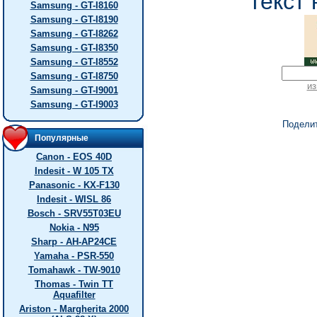
текст 
Samsung - GT-I8160
Samsung - GT-I8190
Samsung - GT-I8262
Samsung - GT-I8350
Samsung - GT-I8552
Samsung - GT-I8750
из
Samsung - GT-I9001
Samsung - GT-I9003
Подели
Популярные
Canon - EOS 40D
Indesit - W 105 TX
Panasonic - KX-F130
Indesit - WISL 86
Bosch - SRV55T03EU
Nokia - N95
Sharp - AH-AP24CE
Yamaha - PSR-550
Tomahawk - TW-9010
Thomas - Twin TT
Aquafilter
Ariston - Margherita 2000