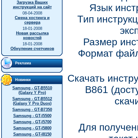
Загрузка Ваших
Язык инст
инструкций на сайт
08-04-2008
Тип инструкц
Смена хостинга и
сервера
экс
18-01-2008
Новая рассылка
новостей
Размер инс
18-01-2008
Обнуление счетчиков
Формат файл
Реклама
Скачать инстр
Новинки
B861 (дост
Samsung - GT-B5510
(Galaxy Y Pro)
скач
Samsung - GT-B5512
(Galaxy Y Pro Duos)
Samsung - GT-B7350
Samsung - GT-I5500
Samsung - GT-I5700
Для получен
Samsung - GT-I5800
Samsung - GT-I8150