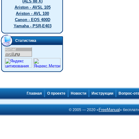
(ALS 88 X)
Ariston - AVSL 105
Ariston - AVL 100
Canon - EOS 400D
Yamaha - PSR-E403
Статистика
Главная
О проекте
Новости
Инструкции
Вопрос-от
FreeManual
© 2005 — 2020 «
» бесплат