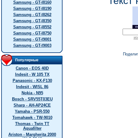
текст 
Samsung - GT-I8160
Samsung - GT-I8190
Samsung - GT-I8262
Samsung - GT-I8350
Samsung - GT-I8552
Samsung - GT-I8750
из
Samsung - GT-I9001
Samsung - GT-I9003
Подели
Популярные
Canon - EOS 40D
Indesit - W 105 TX
Panasonic - KX-F130
Indesit - WISL 86
Nokia - N95
Bosch - SRV55T03EU
Sharp - AH-AP24CE
Yamaha - PSR-550
Tomahawk - TW-9010
Thomas - Twin TT
Aquafilter
Ariston - Margherita 2000