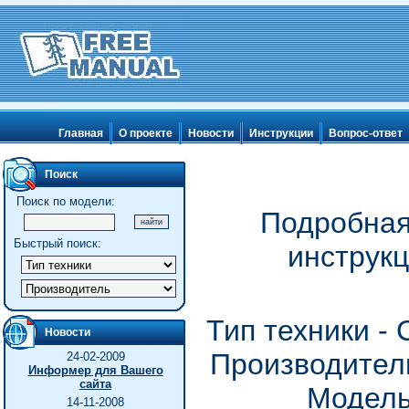
Главная
О проекте
Новости
Инструкции
Вопрос-ответ
Поиск
Поиск по модели:
Подробная
Быстрый поиск:
инструк
Тип техники -
Новости
Производитель
24-02-2009
Информер для Вашего
сайта
Модель
14-11-2008