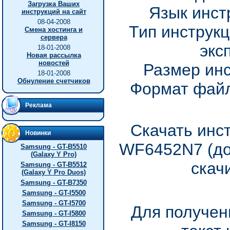
Загрузка Ваших
Язык инст
инструкций на сайт
08-04-2008
Тип инструкц
Смена хостинга и
сервера
экс
18-01-2008
Новая рассылка
новостей
Размер инс
18-01-2008
Обнуление счетчиков
Формат файл
Реклама
Скачать инс
Новинки
WF6452N7 (до
Samsung - GT-B5510
(Galaxy Y Pro)
скач
Samsung - GT-B5512
(Galaxy Y Pro Duos)
Samsung - GT-B7350
Samsung - GT-I5500
Samsung - GT-I5700
Для получен
Samsung - GT-I5800
Samsung - GT-I8150