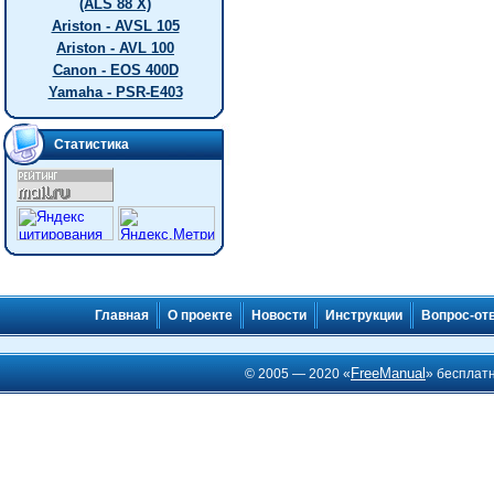
(ALS 88 X)
Ariston - AVSL 105
Ariston - AVL 100
Canon - EOS 400D
Yamaha - PSR-E403
Статистика
Главная
О проекте
Новости
Инструкции
Вопрос-от
FreeManual
© 2005 — 2020 «
» бесплат