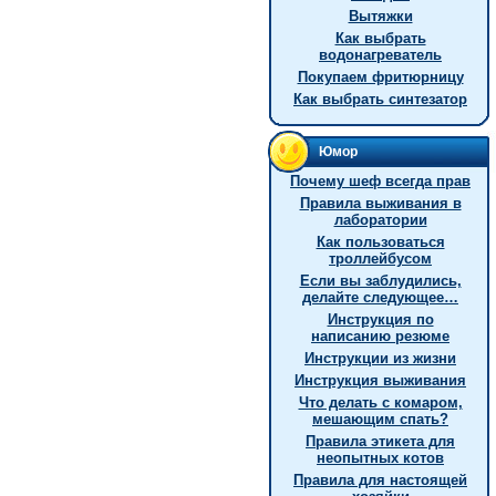
Вытяжки
Как выбрать
водонагреватель
Покупаем фритюрницу
Как выбрать синтезатор
Юмор
Почему шеф всегда прав
Правила выживания в
лаборатории
Как пользоваться
троллейбусом
Если вы заблудились,
делайте следующее…
Инструкция по
написанию резюме
Инструкции из жизни
Инструкция выживания
Что делать с комаром,
мешающим спать?
Правила этикета для
неопытных котов
Правила для настоящей