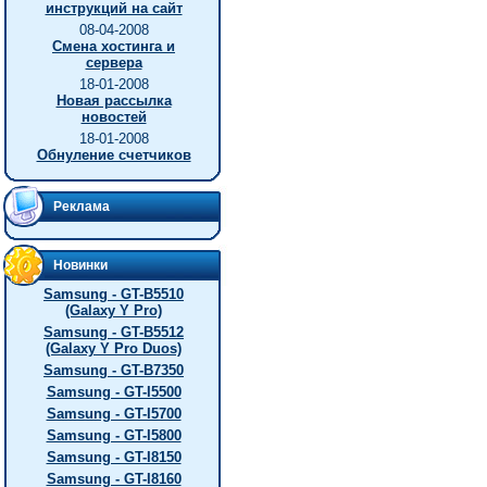
инструкций на сайт
08-04-2008
Смена хостинга и
сервера
18-01-2008
Новая рассылка
новостей
18-01-2008
Обнуление счетчиков
Реклама
Новинки
Samsung - GT-B5510
(Galaxy Y Pro)
Samsung - GT-B5512
(Galaxy Y Pro Duos)
Samsung - GT-B7350
Samsung - GT-I5500
Samsung - GT-I5700
Samsung - GT-I5800
Samsung - GT-I8150
Samsung - GT-I8160