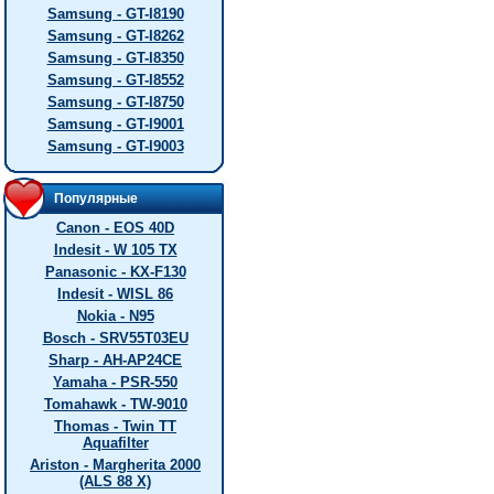
Samsung - GT-I8190
Samsung - GT-I8262
Samsung - GT-I8350
Samsung - GT-I8552
Samsung - GT-I8750
Samsung - GT-I9001
Samsung - GT-I9003
Популярные
Canon - EOS 40D
Indesit - W 105 TX
Panasonic - KX-F130
Indesit - WISL 86
Nokia - N95
Bosch - SRV55T03EU
Sharp - AH-AP24CE
Yamaha - PSR-550
Tomahawk - TW-9010
Thomas - Twin TT
Aquafilter
Ariston - Margherita 2000
(ALS 88 X)