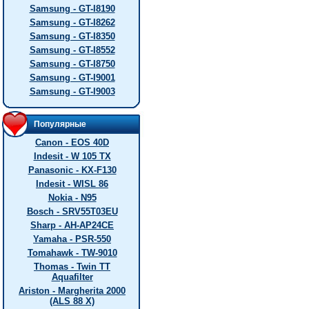
Samsung - GT-I8190
Samsung - GT-I8262
Samsung - GT-I8350
Samsung - GT-I8552
Samsung - GT-I8750
Samsung - GT-I9001
Samsung - GT-I9003
Популярные
Canon - EOS 40D
Indesit - W 105 TX
Panasonic - KX-F130
Indesit - WISL 86
Nokia - N95
Bosch - SRV55T03EU
Sharp - AH-AP24CE
Yamaha - PSR-550
Tomahawk - TW-9010
Thomas - Twin TT
Aquafilter
Ariston - Margherita 2000
(ALS 88 X)