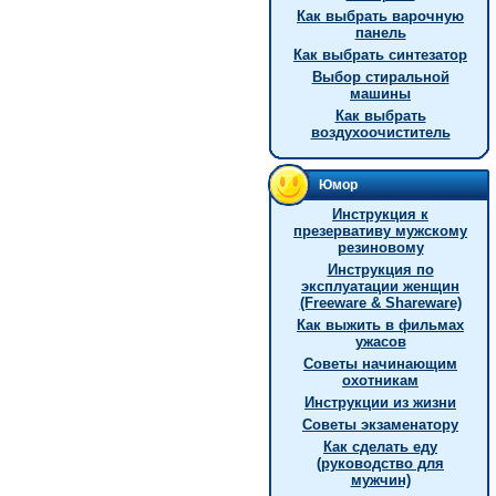
Как выбрать варочную
панель
Как выбрать синтезатор
Выбор стиральной
машины
Как выбрать
воздухоочиститель
Юмор
Инструкция к
презервативу мужскому
резиновому
Инструкция по
эксплуатации женщин
(Freeware & Shareware)
Как выжить в фильмах
ужасов
Советы начинающим
охотникам
Инструкции из жизни
Советы экзаменатору
Как сделать еду
(руководство для
мужчин)