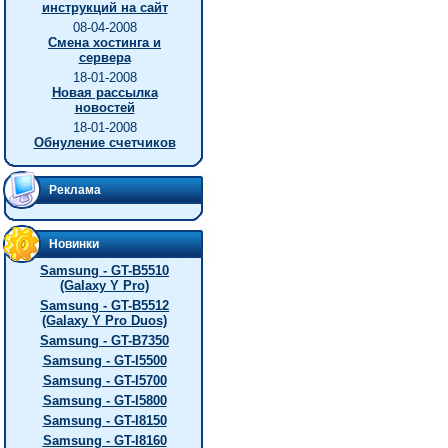
инструкций на сайт
08-04-2008
Смена хостинга и
сервера
18-01-2008
Новая рассылка
новостей
18-01-2008
Обнуление счетчиков
Реклама
Новинки
Samsung - GT-B5510
(Galaxy Y Pro)
Samsung - GT-B5512
(Galaxy Y Pro Duos)
Samsung - GT-B7350
Samsung - GT-I5500
Samsung - GT-I5700
Samsung - GT-I5800
Samsung - GT-I8150
Samsung - GT-I8160