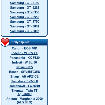
Samsung - GT-I8190
Samsung - GT-I8262
Samsung - GT-I8350
Samsung - GT-I8552
Samsung - GT-I8750
Samsung - GT-I9001
Samsung - GT-I9003
Популярные
Canon - EOS 40D
Indesit - W 105 TX
Panasonic - KX-F130
Indesit - WISL 86
Nokia - N95
Bosch - SRV55T03EU
Sharp - AH-AP24CE
Yamaha - PSR-550
Tomahawk - TW-9010
Thomas - Twin TT
Aquafilter
Ariston - Margherita 2000
(ALS 88 X)