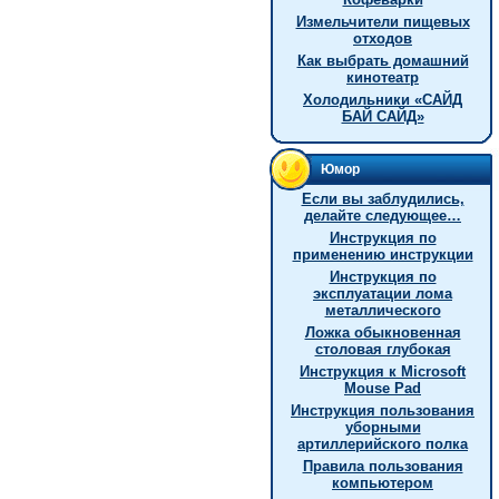
Измельчители пищевых
отходов
Как выбрать домашний
кинотеатр
Холодильники «САЙД
БАЙ САЙД»
Юмор
Если вы заблудились,
делайте следующее…
Инструкция по
применению инструкции
Инструкция по
эксплуатации лома
металлического
Ложка обыкновенная
столовая глубокая
Инструкция к Microsoft
Mouse Pad
Инструкция пользования
уборными
артиллерийского полка
Правила пользования
компьютером