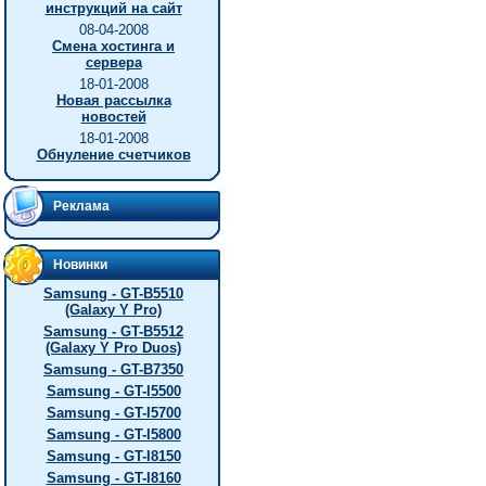
инструкций на сайт
08-04-2008
Смена хостинга и
сервера
18-01-2008
Новая рассылка
новостей
18-01-2008
Обнуление счетчиков
Реклама
Новинки
Samsung - GT-B5510
(Galaxy Y Pro)
Samsung - GT-B5512
(Galaxy Y Pro Duos)
Samsung - GT-B7350
Samsung - GT-I5500
Samsung - GT-I5700
Samsung - GT-I5800
Samsung - GT-I8150
Samsung - GT-I8160