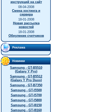
инструкций на сайт
08-04-2008
Смена хостинга и
сервера
18-01-2008
Новая рассылка
новостей
18-01-2008
Обнуление счетчиков
Реклама
Новинки
Samsung - GT-B5510
(Galaxy Y Pro)
Samsung - GT-B5512
(Galaxy Y Pro Duos)
Samsung - GT-B7350
Samsung - GT-I5500
Samsung - GT-I5700
Samsung - GT-I5800
Samsung - GT-I8150
Samsung - GT-I8160