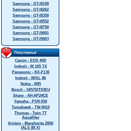
Samsung - GT-I8190
Samsung - GT-I8262
Samsung - GT-I8350
Samsung - GT-I8552
Samsung - GT-I8750
Samsung - GT-I9001
Samsung - GT-I9003
Популярные
Canon - EOS 40D
Indesit - W 105 TX
Panasonic - KX-F130
Indesit - WISL 86
Nokia - N95
Bosch - SRV55T03EU
Sharp - AH-AP24CE
Yamaha - PSR-550
Tomahawk - TW-9010
Thomas - Twin TT
Aquafilter
Ariston - Margherita 2000
(ALS 88 X)