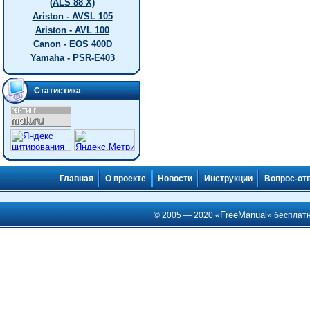
(ALS 88 X)
Ariston - AVSL 105
Ariston - AVL 100
Canon - EOS 400D
Yamaha - PSR-E403
Статистика
Главная
О проекте
Новости
Инструкции
Вопрос-от
FreeManual
© 2005 — 2020 «
» бесплат