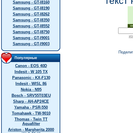
текст 
Samsung - GT-I8160
Samsung - GT-I8190
Samsung - GT-I8262
Samsung - GT-I8350
Samsung - GT-I8552
Samsung - GT-I8750
из
Samsung - GT-I9001
Samsung - GT-I9003
Подели
Популярные
Canon - EOS 40D
Indesit - W 105 TX
Panasonic - KX-F130
Indesit - WISL 86
Nokia - N95
Bosch - SRV55T03EU
Sharp - AH-AP24CE
Yamaha - PSR-550
Tomahawk - TW-9010
Thomas - Twin TT
Aquafilter
Ariston - Margherita 2000