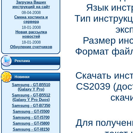
Загрузка Ваших
Язык инст
инструкций на сайт
08-04-2008
Тип инструкц
Смена хостинга и
сервера
экс
18-01-2008
Новая рассылка
новостей
Размер инс
18-01-2008
Обнуление счетчиков
Формат файл
Реклама
Скачать инс
Новинки
CS2039 (дос
Samsung - GT-B5510
(Galaxy Y Pro)
скач
Samsung - GT-B5512
(Galaxy Y Pro Duos)
Samsung - GT-B7350
Samsung - GT-I5500
Samsung - GT-I5700
Для получен
Samsung - GT-I5800
Samsung - GT-I8150