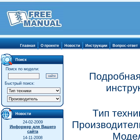
Главная
О проекте
Новости
Инструкции
Вопрос-ответ
Поиск
Поиск по модели:
Подробная
Быстрый поиск:
инстру
Тип техни
Новости
Производитель
24-02-2009
Информер для Вашего
сайта
Модел
14-11-2008