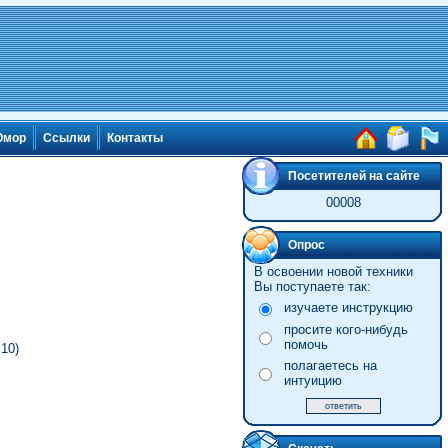
мор
Ссылки
Контакты
Посетителей на сайте
00008
Опрос
В освоении новой техники
Вы поступаете так:
изучаете инструкцию
просите кого-нибудь
помочь
10)
полагаетесь на
интуицию