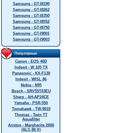
Samsung - GT-I8190
Samsung - GT-I8262
Samsung - GT-I8350
Samsung - GT-I8552
Samsung - GT-I8750
Samsung - GT-I9001
Samsung - GT-I9003
Популярные
Canon - EOS 40D
Indesit - W 105 TX
Panasonic - KX-F130
Indesit - WISL 86
Nokia - N95
Bosch - SRV55T03EU
Sharp - AH-AP24CE
Yamaha - PSR-550
Tomahawk - TW-9010
Thomas - Twin TT
Aquafilter
Ariston - Margherita 2000
(ALS 88 X)