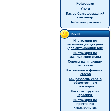
Кофеварки
Утюги
Как выбрать домашний
кинотеатр
Выбираем ресивер
Юмор
Инструкция по
эксплуатации девушек
(для автомобилистов)
Инструкция по
эксплуатации жены
Советы начинающим
охотникам
Как выжить в фильмах
ужасов
Как развлечь себя в
общественном
транспорте
Пакет инструкций
"Кролики"
Инструкция по
прочтению
характеристик