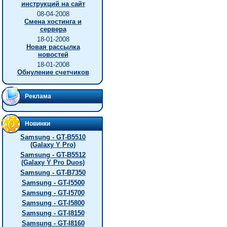
инструкций на сайт
08-04-2008
Смена хостинга и
сервера
18-01-2008
Новая рассылка
новостей
18-01-2008
Обнуление счетчиков
Реклама
Новинки
Samsung - GT-B5510
(Galaxy Y Pro)
Samsung - GT-B5512
(Galaxy Y Pro Duos)
Samsung - GT-B7350
Samsung - GT-I5500
Samsung - GT-I5700
Samsung - GT-I5800
Samsung - GT-I8150
Samsung - GT-I8160