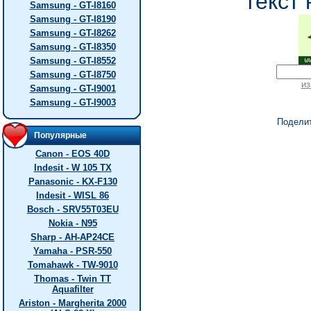
текст 
Samsung - GT-I8160
Samsung - GT-I8190
Samsung - GT-I8262
Samsung - GT-I8350
Samsung - GT-I8552
Samsung - GT-I8750
из
Samsung - GT-I9001
Samsung - GT-I9003
Подели
Популярные
Canon - EOS 40D
Indesit - W 105 TX
Panasonic - KX-F130
Indesit - WISL 86
Bosch - SRV55T03EU
Nokia - N95
Sharp - AH-AP24CE
Yamaha - PSR-550
Tomahawk - TW-9010
Thomas - Twin TT
Aquafilter
Ariston - Margherita 2000