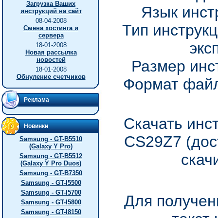
Загрузка Ваших
Язык инст
инструкций на сайт
08-04-2008
Тип инструкц
Смена хостинга и
сервера
экс
18-01-2008
Новая рассылка
новостей
Размер инс
18-01-2008
Обнуление счетчиков
Формат файл
Реклама
Скачать инс
Новинки
CS29Z7 (дос
Samsung - GT-B5510
(Galaxy Y Pro)
скач
Samsung - GT-B5512
(Galaxy Y Pro Duos)
Samsung - GT-B7350
Samsung - GT-I5500
Samsung - GT-I5700
Для получен
Samsung - GT-I5800
Samsung - GT-I8150