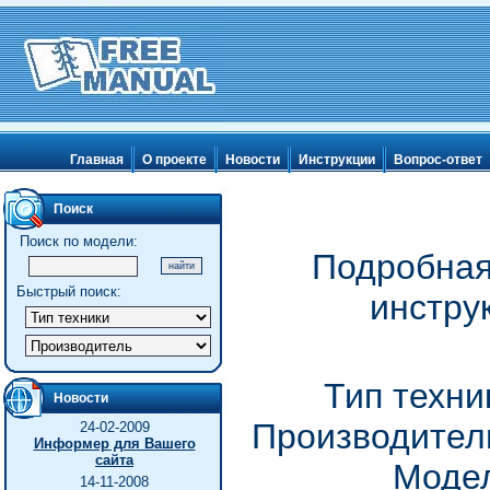
Главная
О проекте
Новости
Инструкции
Вопрос-ответ
Поиск
Поиск по модели:
Подробная
Быстрый поиск:
инстру
Тип техни
Новости
Производитель
24-02-2009
Информер для Вашего
сайта
Модел
14-11-2008