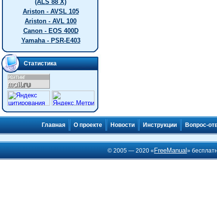
(ALS 88 X)
Ariston - AVSL 105
Ariston - AVL 100
Canon - EOS 400D
Yamaha - PSR-E403
Статистика
Главная
О проекте
Новости
Инструкции
Вопрос-от
FreeManual
© 2005 — 2020 «
» бесплат