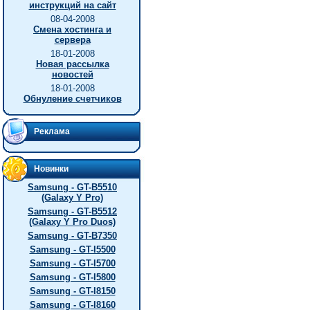
инструкций на сайт
08-04-2008
Смена хостинга и
сервера
18-01-2008
Новая рассылка
новостей
18-01-2008
Обнуление счетчиков
Реклама
Новинки
Samsung - GT-B5510
(Galaxy Y Pro)
Samsung - GT-B5512
(Galaxy Y Pro Duos)
Samsung - GT-B7350
Samsung - GT-I5500
Samsung - GT-I5700
Samsung - GT-I5800
Samsung - GT-I8150
Samsung - GT-I8160