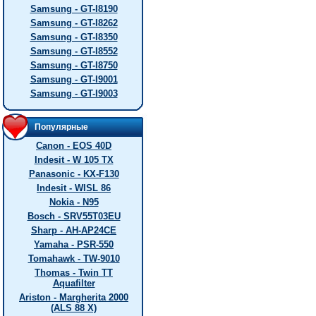
Samsung - GT-I8190
Samsung - GT-I8262
Samsung - GT-I8350
Samsung - GT-I8552
Samsung - GT-I8750
Samsung - GT-I9001
Samsung - GT-I9003
Популярные
Canon - EOS 40D
Indesit - W 105 TX
Panasonic - KX-F130
Indesit - WISL 86
Nokia - N95
Bosch - SRV55T03EU
Sharp - AH-AP24CE
Yamaha - PSR-550
Tomahawk - TW-9010
Thomas - Twin TT
Aquafilter
Ariston - Margherita 2000
(ALS 88 X)