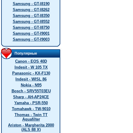
Samsung - GT-I8190
Samsung - GT-I8262
Samsung - GT-I8350
Samsung - GT-I8552
Samsung - GT-I8750
Samsung - GT-I9001
Samsung - GT-I9003
Популярные
Canon - EOS 40D
Indesit - W 105 TX
Panasonic - KX-F130
Indesit - WISL 86
Nokia - N95
Bosch - SRV55T03EU
Sharp - AH-AP24CE
Yamaha - PSR-550
Tomahawk - TW-9010
Thomas - Twin TT
Aquafilter
Ariston - Margherita 2000
(ALS 88 X)