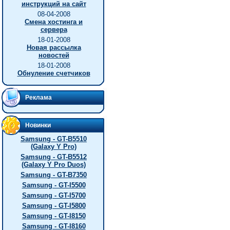
инструкций на сайт
08-04-2008
Смена хостинга и
сервера
18-01-2008
Новая рассылка
новостей
18-01-2008
Обнуление счетчиков
Реклама
Новинки
Samsung - GT-B5510
(Galaxy Y Pro)
Samsung - GT-B5512
(Galaxy Y Pro Duos)
Samsung - GT-B7350
Samsung - GT-I5500
Samsung - GT-I5700
Samsung - GT-I5800
Samsung - GT-I8150
Samsung - GT-I8160