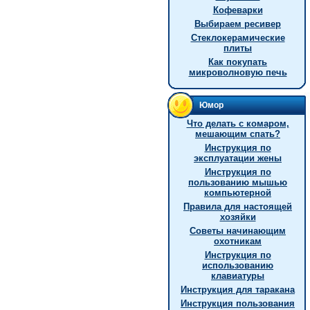
Кофеварки
Выбираем ресивер
Стеклокерамические
плиты
Как покупать
микроволновую печь
Юмор
Что делать с комаром,
мешающим спать?
Инструкция по
эксплуатации жены
Инструкция по
пользованию мышью
компьютерной
Правила для настоящей
хозяйки
Советы начинающим
охотникам
Инструкция по
использованию
клавиатуры
Инструкция для таракана
Инструкция пользования