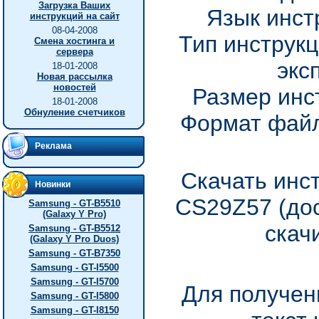
Загрузка Ваших
Язык инст
инструкций на сайт
08-04-2008
Тип инструкц
Смена хостинга и
сервера
экс
18-01-2008
Новая рассылка
новостей
Размер инс
18-01-2008
Обнуление счетчиков
Формат файл
Реклама
Скачать инс
Новинки
CS29Z57 (дос
Samsung - GT-B5510
(Galaxy Y Pro)
скач
Samsung - GT-B5512
(Galaxy Y Pro Duos)
Samsung - GT-B7350
Samsung - GT-I5500
Samsung - GT-I5700
Для получен
Samsung - GT-I5800
Samsung - GT-I8150