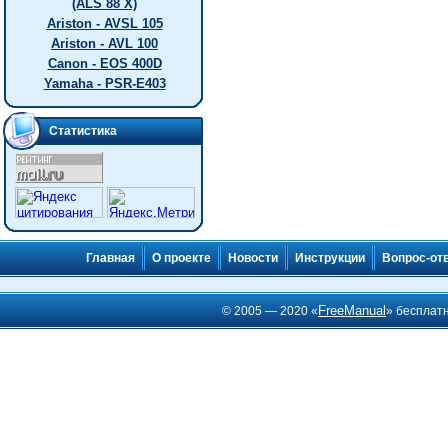
(ALS 88 X)
Ariston - AVSL 105
Ariston - AVL 100
Canon - EOS 400D
Yamaha - PSR-E403
Статистика
Главная
О проекте
Новости
Инструкции
Вопрос-от
FreeManual
© 2005 — 2020 «
» бесплат