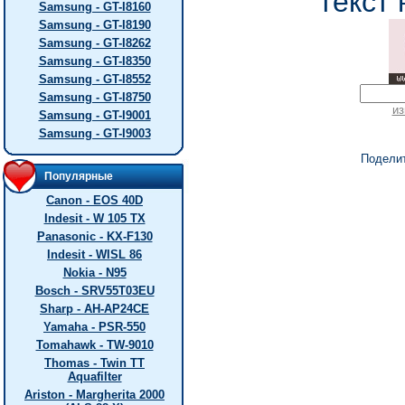
текст 
Samsung - GT-I8160
Samsung - GT-I8190
Samsung - GT-I8262
Samsung - GT-I8350
Samsung - GT-I8552
Samsung - GT-I8750
из
Samsung - GT-I9001
Samsung - GT-I9003
Подели
Популярные
Canon - EOS 40D
Indesit - W 105 TX
Panasonic - KX-F130
Indesit - WISL 86
Nokia - N95
Bosch - SRV55T03EU
Sharp - AH-AP24CE
Yamaha - PSR-550
Tomahawk - TW-9010
Thomas - Twin TT
Aquafilter
Ariston - Margherita 2000