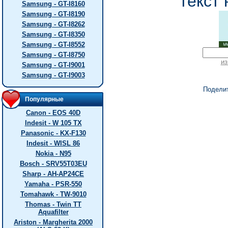
текст 
Samsung - GT-I8160
Samsung - GT-I8190
Samsung - GT-I8262
Samsung - GT-I8350
Samsung - GT-I8552
Samsung - GT-I8750
из
Samsung - GT-I9001
Samsung - GT-I9003
Подели
Популярные
Canon - EOS 40D
Indesit - W 105 TX
Panasonic - KX-F130
Indesit - WISL 86
Nokia - N95
Bosch - SRV55T03EU
Sharp - AH-AP24CE
Yamaha - PSR-550
Tomahawk - TW-9010
Thomas - Twin TT
Aquafilter
Ariston - Margherita 2000