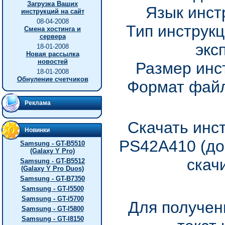
Загрузка Ваших
Язык инст
инструкций на сайт
08-04-2008
Тип инструкц
Смена хостинга и
сервера
экс
18-01-2008
Новая рассылка
новостей
Размер инс
18-01-2008
Обнуление счетчиков
Формат файл
Реклама
Скачать инс
Новинки
PS42A410 (до
Samsung - GT-B5510
(Galaxy Y Pro)
скач
Samsung - GT-B5512
(Galaxy Y Pro Duos)
Samsung - GT-B7350
Samsung - GT-I5500
Samsung - GT-I5700
Для получен
Samsung - GT-I5800
Samsung - GT-I8150