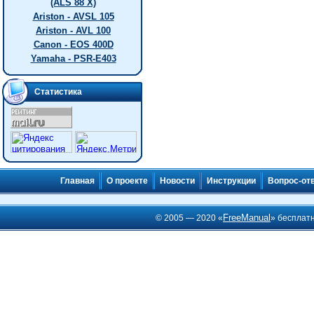
(ALS 88 X)
Ariston - AVSL 105
Ariston - AVL 100
Canon - EOS 400D
Yamaha - PSR-E403
Статистика
Главная
О проекте
Новости
Инструкции
Вопрос-от
FreeManual
© 2005 — 2020 «
» бесплат