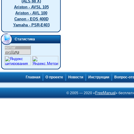
(ALS 88 X)
Ariston - AVSL 105
Ariston - AVL 100
Canon - EOS 400D
Yamaha - PSR-E403
Статистика
Главная
О проекте
Новости
Инструкции
Вопрос-от
FreeManual
© 2005 — 2020 «
» бесплат