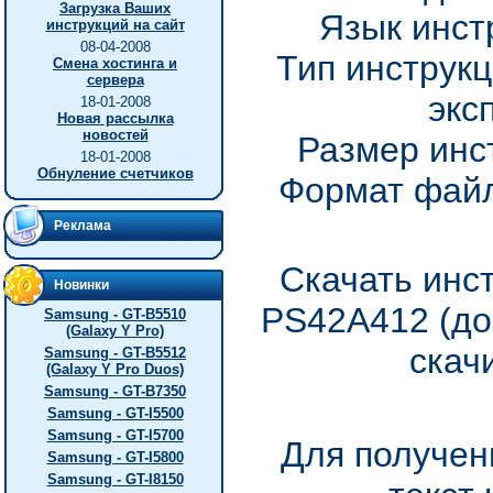
Загрузка Ваших
Язык инст
инструкций на сайт
08-04-2008
Тип инструкц
Смена хостинга и
сервера
экс
18-01-2008
Новая рассылка
новостей
Размер инс
18-01-2008
Обнуление счетчиков
Формат файл
Реклама
Скачать инс
Новинки
PS42A412 (до
Samsung - GT-B5510
(Galaxy Y Pro)
скач
Samsung - GT-B5512
(Galaxy Y Pro Duos)
Samsung - GT-B7350
Samsung - GT-I5500
Samsung - GT-I5700
Для получен
Samsung - GT-I5800
Samsung - GT-I8150