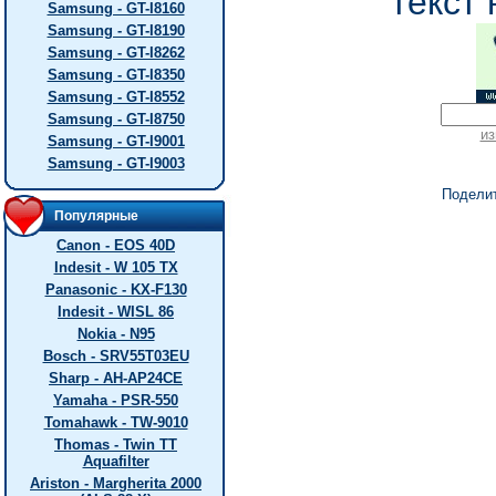
текст 
Samsung - GT-I8160
Samsung - GT-I8190
Samsung - GT-I8262
Samsung - GT-I8350
Samsung - GT-I8552
Samsung - GT-I8750
из
Samsung - GT-I9001
Samsung - GT-I9003
Подели
Популярные
Canon - EOS 40D
Indesit - W 105 TX
Panasonic - KX-F130
Indesit - WISL 86
Nokia - N95
Bosch - SRV55T03EU
Sharp - AH-AP24CE
Yamaha - PSR-550
Tomahawk - TW-9010
Thomas - Twin TT
Aquafilter
Ariston - Margherita 2000