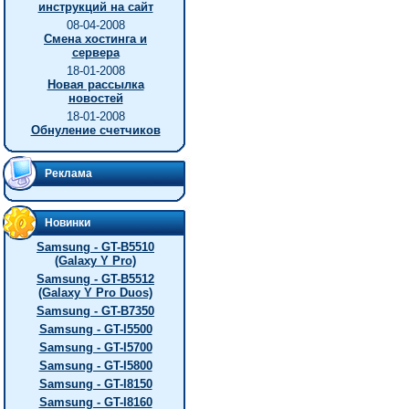
инструкций на сайт
08-04-2008
Смена хостинга и
сервера
18-01-2008
Новая рассылка
новостей
18-01-2008
Обнуление счетчиков
Реклама
Новинки
Samsung - GT-B5510
(Galaxy Y Pro)
Samsung - GT-B5512
(Galaxy Y Pro Duos)
Samsung - GT-B7350
Samsung - GT-I5500
Samsung - GT-I5700
Samsung - GT-I5800
Samsung - GT-I8150
Samsung - GT-I8160