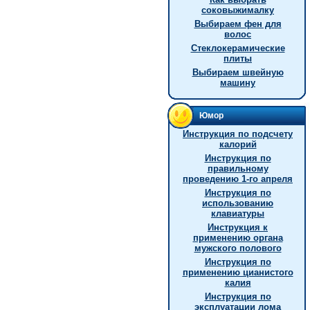
соковыжималку
Выбираем фен для
волос
Стеклокерамические
плиты
Выбираем швейную
машину
Юмор
Инструкция по подсчету
калорий
Инструкция по
правильному
проведению 1-го апреля
Инструкция по
использованию
клавиатуры
Инструкция к
применению органа
мужского полового
Инстpукция по
пpименению цианистого
калия
Инструкция по
эксплуатации лома