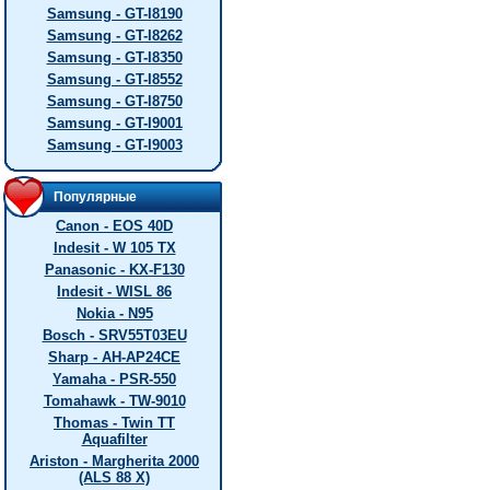
Samsung - GT-I8190
Samsung - GT-I8262
Samsung - GT-I8350
Samsung - GT-I8552
Samsung - GT-I8750
Samsung - GT-I9001
Samsung - GT-I9003
Популярные
Canon - EOS 40D
Indesit - W 105 TX
Panasonic - KX-F130
Indesit - WISL 86
Nokia - N95
Bosch - SRV55T03EU
Sharp - AH-AP24CE
Yamaha - PSR-550
Tomahawk - TW-9010
Thomas - Twin TT
Aquafilter
Ariston - Margherita 2000
(ALS 88 X)