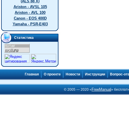
(ALS 88 X)
Ariston - AVSL 105
Ariston - AVL 100
Canon - EOS 400D
Yamaha - PSR-E403
Статистика
Главная
О проекте
Новости
Инструкции
Вопрос-от
FreeManual
© 2005 — 2020 «
» бесплат