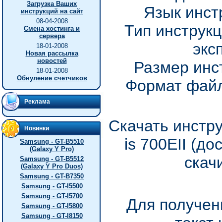
Загрузка Ваших
Язык инст
инструкций на сайт
08-04-2008
Тип инструкц
Смена хостинга и
сервера
экс
18-01-2008
Новая рассылка
новостей
Размер инс
18-01-2008
Обнуление счетчиков
Формат файл
Реклама
Скачать инстру
Новинки
is 700EII (д
Samsung - GT-B5510
(Galaxy Y Pro)
скач
Samsung - GT-B5512
(Galaxy Y Pro Duos)
Samsung - GT-B7350
Samsung - GT-I5500
Samsung - GT-I5700
Для получен
Samsung - GT-I5800
Samsung - GT-I8150