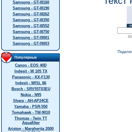
текст 
Samsung - GT-I8160
Samsung - GT-I8190
Samsung - GT-I8262
Samsung - GT-I8350
Samsung - GT-I8552
Samsung - GT-I8750
из
Samsung - GT-I9001
Samsung - GT-I9003
Подели
Популярные
Canon - EOS 40D
Indesit - W 105 TX
Panasonic - KX-F130
Indesit - WISL 86
Bosch - SRV55T03EU
Nokia - N95
Sharp - AH-AP24CE
Yamaha - PSR-550
Tomahawk - TW-9010
Thomas - Twin TT
Aquafilter
Ariston - Margherita 2000