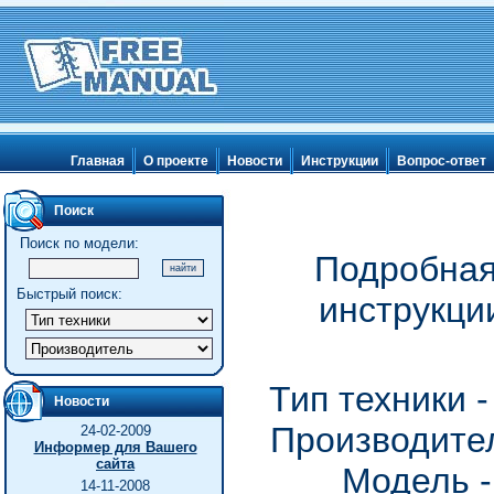
Главная
О проекте
Новости
Инструкции
Вопрос-ответ
Поиск
Поиск по модели:
Подробная
Быстрый поиск:
инструкции
Тип техники 
Новости
Производител
24-02-2009
Информер для Вашего
сайта
Модель - 
14-11-2008