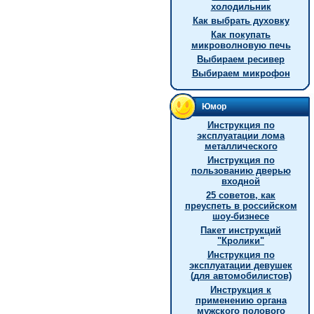
холодильник
Как выбрать духовку
Как покупать
микроволновую печь
Выбираем ресивер
Выбираем микрофон
Юмор
Инструкция по
эксплуатации лома
металлического
Инструкция по
пользованию дверью
входной
25 советов, как
преуспеть в российском
шоу-бизнесе
Пакет инструкций
"Кролики"
Инструкция по
эксплуатации девушек
(для автомобилистов)
Инструкция к
применению органа
мужского полового