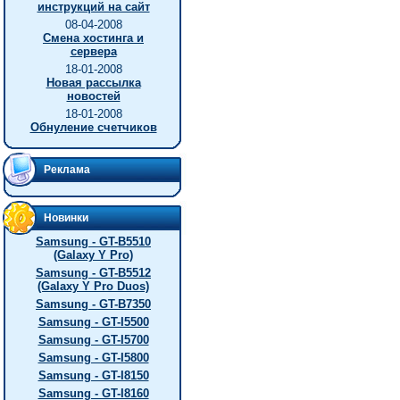
инструкций на сайт
08-04-2008
Смена хостинга и
сервера
18-01-2008
Новая рассылка
новостей
18-01-2008
Обнуление счетчиков
Реклама
Новинки
Samsung - GT-B5510
(Galaxy Y Pro)
Samsung - GT-B5512
(Galaxy Y Pro Duos)
Samsung - GT-B7350
Samsung - GT-I5500
Samsung - GT-I5700
Samsung - GT-I5800
Samsung - GT-I8150
Samsung - GT-I8160