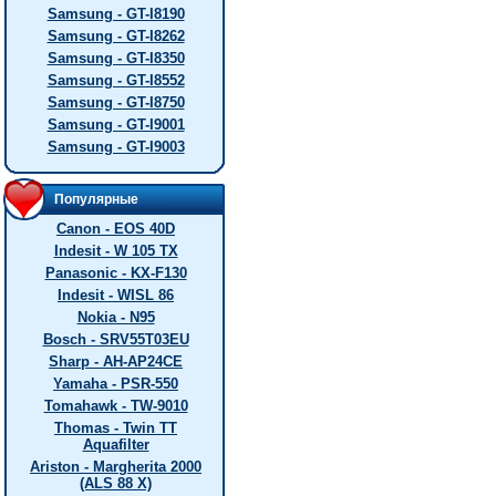
Samsung - GT-I8190
Samsung - GT-I8262
Samsung - GT-I8350
Samsung - GT-I8552
Samsung - GT-I8750
Samsung - GT-I9001
Samsung - GT-I9003
Популярные
Canon - EOS 40D
Indesit - W 105 TX
Panasonic - KX-F130
Indesit - WISL 86
Nokia - N95
Bosch - SRV55T03EU
Sharp - AH-AP24CE
Yamaha - PSR-550
Tomahawk - TW-9010
Thomas - Twin TT
Aquafilter
Ariston - Margherita 2000
(ALS 88 X)