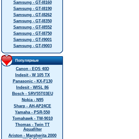
Samsung - GT-I8160
Samsung - GT-I8190
Samsung - GT-I8262
Samsung - GT-I8350
Samsung - GT-I8552
Samsung - GT-I8750
Samsung - GT-I9001
Samsung - GT-I9003
Популярные
Canon - EOS 40D
Indesit - W 105 TX
Panasonic - KX-F130
Indesit - WISL 86
Bosch - SRV55T03EU
Nokia - N95
Sharp - AH-AP24CE
Yamaha - PSR-550
Tomahawk - TW-9010
Thomas - Twin TT
Aquafilter
Ariston - Margherita 2000