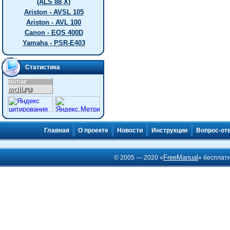
(ALS 88 X)
Ariston - AVSL 105
Ariston - AVL 100
Canon - EOS 400D
Yamaha - PSR-E403
Статистика
Главная
О проекте
Новости
Инструкции
Вопрос-от
FreeManual
© 2005 — 2020 «
» бесплат