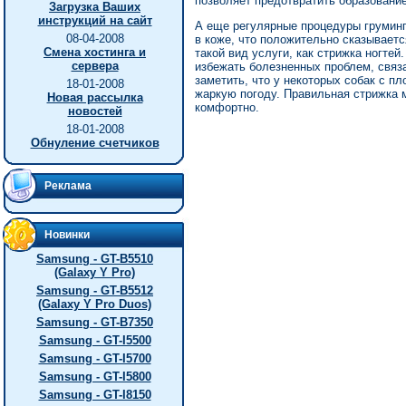
позволяет предотвратить образование
Загрузка Ваших
инструкций на сайт
А еще регулярные процедуры грумин
08-04-2008
в коже, что положительно сказываетс
Смена хостинга и
такой вид услуги, как стрижка ногте
сервера
избежать болезненных проблем, связ
заметить, что у некоторых собак с п
18-01-2008
жаркую погоду. Правильная стрижка 
Новая рассылка
комфортно.
новостей
18-01-2008
Обнуление счетчиков
Реклама
Новинки
Samsung - GT-B5510
(Galaxy Y Pro)
Samsung - GT-B5512
(Galaxy Y Pro Duos)
Samsung - GT-B7350
Samsung - GT-I5500
Samsung - GT-I5700
Samsung - GT-I5800
Samsung - GT-I8150