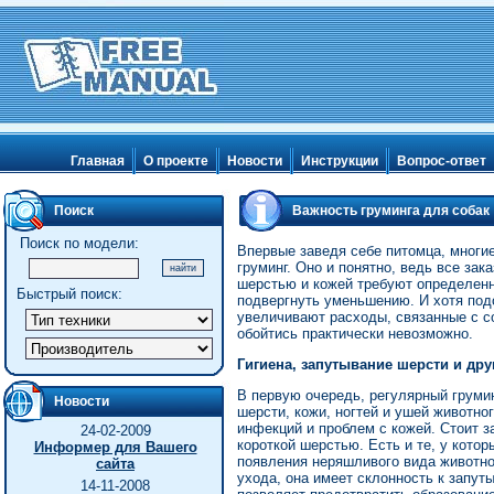
Главная
О проекте
Новости
Инструкции
Вопрос-ответ
Поиск
Важность груминга для собак
Поиск по модели:
Впервые заведя себе питомца, многи
груминг. Оно и понятно, ведь все за
шерстью и кожей требуют определенн
Быстрый поиск:
подвергнуть уменьшению. И хотя под
увеличивают расходы, связанные с со
обойтись практически невозможно.
Гигиена, запутывание шерсти и др
В первую очередь, регулярный грумин
Новости
шерсти, кожи, ногтей и ушей животно
инфекций и проблем с кожей. Стоит з
24-02-2009
короткой шерстью. Есть и те, у кото
Информер для Вашего
появления неряшливого вида животног
сайта
ухода, она имеет склонность к запут
14-11-2008