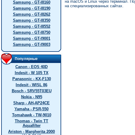
на macOS и Linux через терминал. П
Samsung - GT-I8160
на специализированных сайтах.
Samsung - GT-I8190
Samsung - GT-I8262
Samsung - GT-I8350
Samsung - GT-I8552
Samsung - GT-I8750
Samsung - GT-I9001
Samsung - GT-I9003
Популярные
Canon - EOS 40D
Indesit - W 105 TX
Panasonic - KX-F130
Indesit - WISL 86
Bosch - SRV55T03EU
Nokia - N95
Sharp - AH-AP24CE
Yamaha - PSR-550
Tomahawk - TW-9010
Thomas - Twin TT
Aquafilter
Ariston - Margherita 2000