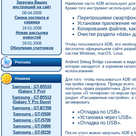
Загрузка Ваших
Наиболее часто ADB используют для
инструкций на сайт
Кроме того инструмент используют д
08-04-2008
Смена хостинга и
Перепрошивки смартфон
сервера
Установки приложение че
18-01-2008
Копирования файлов, как 
Новая рассылка
Очистки раздела «data» 
новостей
18-01-2008
Чтобы пользоваться ADB, его необхо
Обнуление счетчиков
бесплатно официальном сайте разраб
систем Windows, macOS, Linux.
Android Debug Bridge скачиваю в вид
Реклама
которая находится в корневом катал
использовании.
Новинки
Для того чтобы пользоваться ADB о
настройки смартфона. Прежде всего,
Samsung - GT-B5510
получить права разработчика. Для эт
(Galaxy Y Pro)
настроек «О телефоне» по версии про
Samsung - GT-B5512
раздел «Расширенные настройки», а 
(Galaxy Y Pro Duos)
активировать
Samsung - GT-B7350
«Отладка по USB».
Samsung - GT-I5500
«Установка через USB».
Samsung - GT-I5700
«Отладка по USB».
Samsung - GT-I5800
Samsung - GT-I8150
После этого можно запускать ADB в 