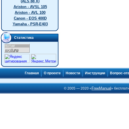
(ALS 88 X)
Ariston - AVSL 105
Ariston - AVL 100
Canon - EOS 400D
Yamaha - PSR-E403
Статистика
Главная
О проекте
Новости
Инструкции
Вопрос-от
FreeManual
© 2005 — 2020 «
» бесплат