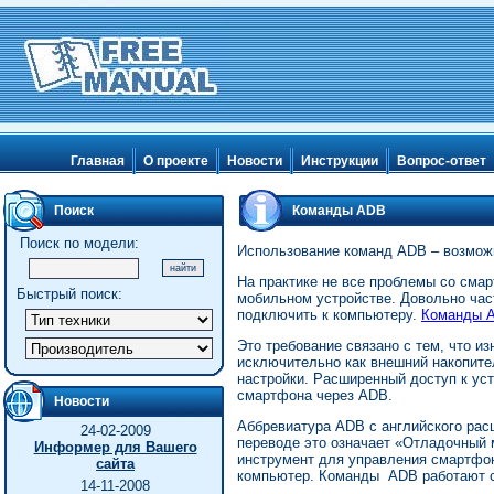
Главная
О проекте
Новости
Инструкции
Вопрос-ответ
Поиск
Команды ADB
Поиск по модели:
Использование команд ADB – возмож
На практике не все проблемы со сма
Быстрый поиск:
мобильном устройстве. Довольно час
подключить к компьютеру.
Команды 
Это требование связано с тем, что 
исключительно как внешний накопител
настройки. Расширенный доступ к ус
смартфона через ADB.
Новости
Аббревиатура ADB с английского расш
24-02-2009
переводе это означает «Отладочный 
Информер для Вашего
инструмент для управления смартфон
сайта
компьютер. Команды ADB работают с
14-11-2008