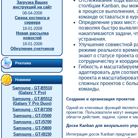
Отслеживание хода выпо
Загрузка Ваших
столбцам Kanban, вы може
инструкций на сайт
в процессе выполнения, 
08-04-2008
команде оставаться в ку
Смена хостинга и
Определение узких мест: 
сервера
позволяя быстро выявлят
18-01-2008
Новая рассылка
накапливаются задачи, ч
новостей
устранения.
18-01-2008
Улучшение совместной ра
Обнуление счетчиков
режиме реального времен
знают о статусе проекта 
сотрудничеству и коорди
Реклама
Гибкость и масштабируем
адаптировать для соотв
проекта и масштабироват
Новинки
сложных проектов с боль
Samsung - GT-B5510
команды.
(Galaxy Y Pro)
Samsung - GT-B5512
Создание и организация проектов
(Galaxy Y Pro Duos)
Одной из ключевых функций является
Samsung - GT-B7350
проектов. Пользователи могут иници
Samsung - GT-I5500
области действия, задачи, сроки и з
Samsung - GT-I5700
Доски Kanban для визуального упр
Samsung - GT-I5800
Samsung - GT-I8150
Интеграция досок Kanban предлагает