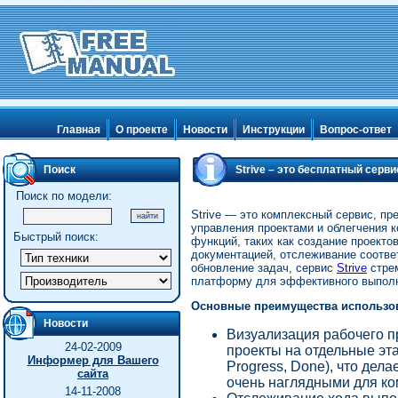
Главная
О проекте
Новости
Инструкции
Вопрос-ответ
Поиск
Strive – это бесплатный серв
для команд
Поиск по модели:
Strive — это комплексный сервис, п
управления проектами и облегчения 
Быстрый поиск:
функций, таких как создание проекто
документацией, отслеживание соотве
обновление задач, сервис
Strive
стре
платформу для эффективного выполн
Основные преимущества использов
Новости
Визуализация рабочего п
24-02-2009
проекты на отдельные эта
Информер для Вашего
Progress, Done), что дел
сайта
очень наглядными для к
14-11-2008