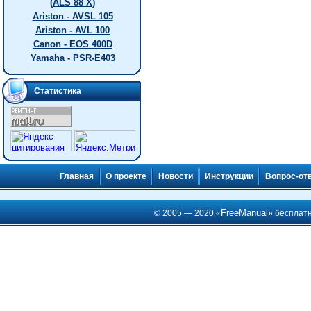
(ALS 88 X)
Ariston - AVSL 105
Ariston - AVL 100
Canon - EOS 400D
Yamaha - PSR-E403
Статистика
Главная
О проекте
Новости
Инструкции
Вопрос-от
FreeManual
© 2005 — 2020 «
» бесплат