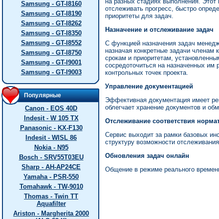
на разных стадиях выполнения. Этот 
Samsung - GT-I8160
отслеживать прогресс, быстро опред
Samsung - GT-I8190
приоритеты для задач.
Samsung - GT-I8262
Назначение и отслеживание задач
Samsung - GT-I8350
Samsung - GT-I8552
С функцией назначения задач менедж
назначая конкретные задачи членам 
Samsung - GT-I8750
срокам и приоритетам, установленны
Samsung - GT-I9001
сосредоточиться на назначенных им 
Samsung - GT-I9003
контрольных точек проекта.
Управление документацией
Популярные
Эффективная документация имеет ре
облегчает хранение документов и об
Canon - EOS 40D
Indesit - W 105 TX
Отслеживание соответствия норм
Panasonic - KX-F130
Сервис выходит за рамки базовых ин
Indesit - WISL 86
структуру возможности отслеживания
Nokia - N95
Обновления задач онлайн
Bosch - SRV55T03EU
Sharp - AH-AP24CE
Общение в режиме реального времен
Yamaha - PSR-550
Tomahawk - TW-9010
Thomas - Twin TT
Aquafilter
Ariston - Margherita 2000