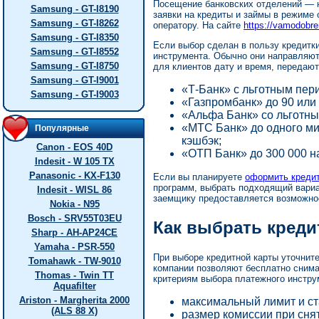
Посещение банковских отделений — н
Samsung - GT-I8190
заявки на кредиты и займы в режиме 
Samsung - GT-I8262
оператору. На сайте
https://vamodobre
Samsung - GT-I8350
Если выбор сделан в пользу кредитк
Samsung - GT-I8552
инструмента. Обычно они направляют
Samsung - GT-I8750
для клиентов дату и время, передаю
Samsung - GT-I9001
«Т-Банк» с льготным пери
Samsung - GT-I9003
«Газпромбанк» до 90 или
«Альфа Банк» со льготны
«МТС Банк» до одного ми
Популярные
кэшбэк;
Canon - EOS 40D
«ОТП Банк» до 300 000 н
Indesit - W 105 TX
Panasonic - KX-F130
Если вы планируете
оформить кредит
программ, выбрать подходящий вариа
Indesit - WISL 86
заемщику предоставляется возможнос
Nokia - N95
Bosch - SRV55T03EU
Как выбрать креди
Sharp - AH-AP24CE
Yamaha - PSR-550
При выборе кредитной карты уточните
Tomahawk - TW-9010
компании позволяют бесплатно снимат
Thomas - Twin TT
критериям выбора платежного инстру
Aquafilter
Ariston - Margherita 2000
максимальный лимит и ст
(ALS 88 X)
размер комиссии при сня