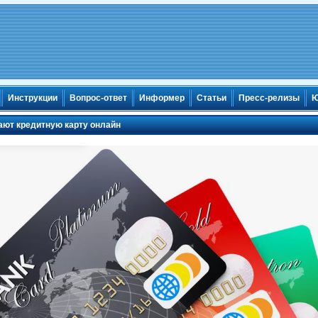
Инструкции
Вопрос-ответ
Информер
Статьи
Пресс-релизы
Ю
ают кредитную карту онлайн