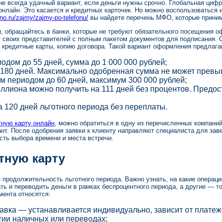
е всегда удачный вариант, если деньги нужны срочно. Глобальная цифр
онлайн. Это касается и кредитных карточек. Но можно воспользоваться
no.ru/zajmy/zajmy-po-telefonu/
вы найдете перечень МФО, которые приним
и, обращайтесь в банки, которые не требуют обязательного посещения 
 своих представителей с полным пакетом документов для подписания.
т кредитные карты, копию договора. Такой вариант оформления предлаг
одом до 55 дней, сумма до 1 000 000 рублей;
 180 дней. Максимально одобренная сумма не может превыш
м периодом до 60 дней, максимум 300 000 рублей;
ллиона можно получить на 111 дней без процентов. Предо
а 120 дней льготного периода без переплаты.
ную карту онлайн
, можно обратиться в одну из перечисленных компани
нт. После одобрения заявки к клиенту направляют специалиста для за
ть выбора времени и места встречи.
тную карту
 продолжительность льготного периода. Важно узнать, на какие операци
ь и переводить деньги в рамках беспроцентного периода, а другие — т
мента относятся:
авка — устанавливается индивидуально, зависит от платеж
тии наличных или переводах;