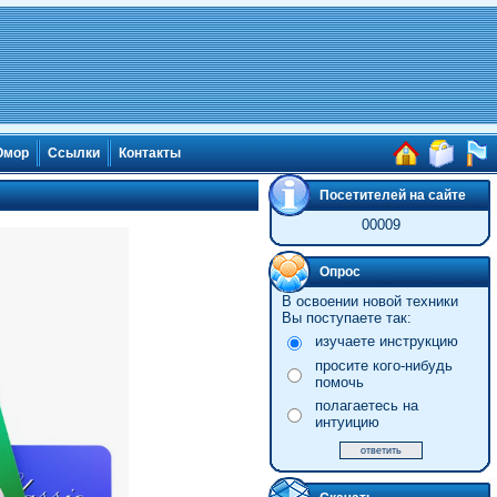
мор
Ссылки
Контакты
Посетителей на сайте
00009
Опрос
В освоении новой техники
Вы поступаете так:
изучаете инструкцию
просите кого-нибудь
помочь
полагаетесь на
интуицию