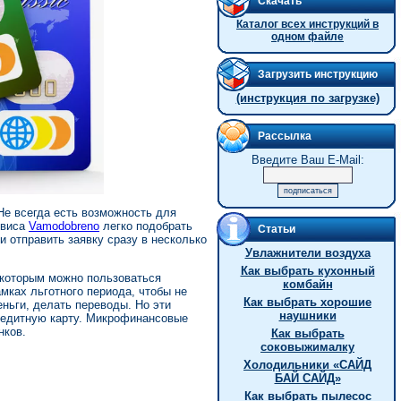
Скачать
Каталог всех инструкций в
одном файле
Загрузить инструкцию
(инструкция по загрузке)
Рассылка
Введите Ваш E-Mail:
 Не всегда есть возможность для
рвиса
Vamodobreno
легко подобрать
Статьи
 отправить заявку сразу в несколько
Увлажнители воздуха
Как выбрать кухонный
 которым можно пользоваться
комбайн
мках льготного периода, чтобы не
Как выбрать хорошие
ньги, делать переводы. Но эти
наушники
кредитную карту. Микрофинансовые
нков.
Как выбрать
соковыжималку
Холодильники «САЙД
БАЙ САЙД»
Как выбрать пылесос