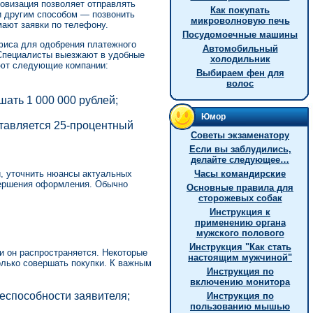
овизация позволяет отправлять
Как покупать
 и другим способом — позвонить
микроволновую печь
ают заявки по телефону.
Посудомоечные машины
офиса для одобрения платежного
Автомобильный
 Специалисты выезжают в удобные
холодильник
ают следующие компании:
Выбираем фен для
волос
ать 1 000 000 рублей;
Юмор
ставляется 25-процентный
Советы экзаменатору
Если вы заблудились,
делайте следующее…
й, уточнить нюансы актуальных
Часы командирские
вершения оформления. Обычно
Основные правила для
сторожевых собак
Инструкция к
применению органа
мужского полового
Инстpукция "Как стать
и он распространяется. Некоторые
настоящим мужчиной"
олько совершать покупки. К важным
Инструкция по
включению монитора
еспособности заявителя;
Инструкция по
пользованию мышью