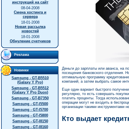
инструкций на сайт
08-04-2008
Смена хостинга и
сервера
18-01-2008
Новая рассылка
новостей
18-01-2008
Обнуление счетчиков
Реклама
Деньги до зарплаты или аванса, на п
Новинки
посещения банковского отделения. 
оптимальную программу кредитования
Samsung - GT-B5510
компаний, а затем выбрать самое ин
(Galaxy Y Pro)
Samsung - GT-B5512
Еще один вариант быстрого получени
(Galaxy Y Pro Duos)
регулярно, то есть совершать покупк
Samsung - GT-B7350
платить проценты. Тогда использован
операции могут не входить в беспро
Samsung - GT-I5500
организации такими инструментами н
Samsung - GT-I5700
Samsung - GT-I5800
Кто выдает кредит
Samsung - GT-I8150
Samsung - GT-I8160