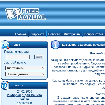
Главная
О проекте
Новости
Инструкции
Вопрос-ответ
Поиск
Как выбрать хорошие наушни
Поиск по модели:
Как выбр
Каждый, кто покупает дешёвые науш
Быстрый поиск:
в своём приобретении. Спустя не
посторонние шумы и другие неприя
наушники натирают уши, неудобно и
ряд от
Как же выбрать такие наушники, ко
выполнить эту задачу, нео
Новости
х
24-02-2009
Часто
Информер для Вашего
Эта характеристика очень сильно
сайта
замечаете шипение и металлический 
14-11-2008
частотах - это следствие несоверше