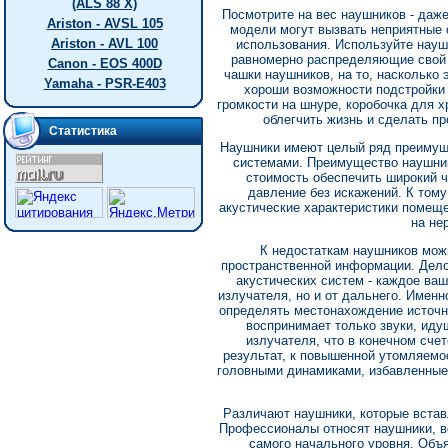
(ALS 88 X)
Посмотрите на вес наушников - даже
Ariston - AVSL 105
модели могут вызвать неприятные
Ariston - AVL 100
использования. Используйте науш
равномерно распределяющие свой 
Canon - EOS 400D
чашки наушников, на то, насколько 
Yamaha - PSR-E403
хороши возможности подстройки 
громкости на шнуре, коробочка для 
облегчить жизнь и сделать п
Статистика
Наушники имеют целый ряд преимуще
системами. Преимущество наушник
стоимость обеспечить широкий ч
давление без искажений. К тому
акустические характеристики помеще
на не
К недостаткам наушников мож
пространственной информации. Дело 
акустических систем - каждое ваш
излучателя, но и от дальнего. Имен
определять местонахождение источни
воспринимает только звуки, иду
излучателя, что в конечном счет
результат, к повышенной утомляемо
головными динамиками, избавленные 
Различают наушники, которые встав
Профессионалы относят наушники, в
самого начального уровня. Объя