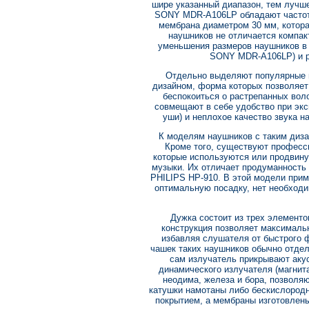
шире указанный диапазон, тем лучше
SONY MDR-A106LP обладают частотно
мембрана диаметром 30 мм, котора
наушников не отличается компак
уменьшения размеров наушников в 
SONY MDR-A106LP) и р
Отдельно выделяют популярные 
дизайном, форма которых позволяет
беспокоиться о растрепанных вол
совмещают в себе удобство при эк
уши) и неплохое качество звука н
К моделям наушников с таким диза
Кроме того, существуют профес
которые используются или продвин
музыки. Их отличает продуманность 
PHILIPS HP-910. В этой модели при
оптимальную посадку, нет необходи
Дужка состоит из трех элементов
конструкция позволяет максимальн
избавляя слушателя от быстрого 
чашек таких наушников обычно отдел
сам излучатель прикрывают акус
динамического излучателя (магнит
неодима, железа и бора, позвол
катушки намотаны либо бескислород
покрытием, а мембраны изготовлены