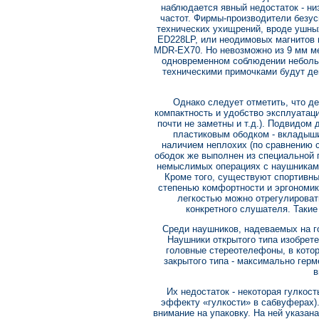
наблюдается явный недостаток - низ
частот. Фирмы-производители безус
технических ухищрений, вроде уш
ED228LP, или неодимовых магнитов
MDR-EX70. Но невозможно из 9 мм м
одновременном соблюдении неболь
техническими примочками будут дей
Однако следует отметить, что 
компактность и удобство эксплуатаци
почти не заметны и т.д.). Подвидом
пластиковым ободком - вкладыши
наличием неплохих (по сравнению 
ободок же выполнен из специальной 
немыслимых операциях с наушникам
Кроме того, существуют спортивн
степенью комфортности и эргономик
легкостью можно отрегулироват
конкретного слушателя. Такие
Среди наушников, надеваемых на го
Наушники открытого типа изобре
головные стереотелефоны, в кото
закрытого типа - максимально ге
в
Их недостаток - некоторая гулкос
эффекту «гулкости» в сабвуферах).
внимание на упаковку. На ней указана