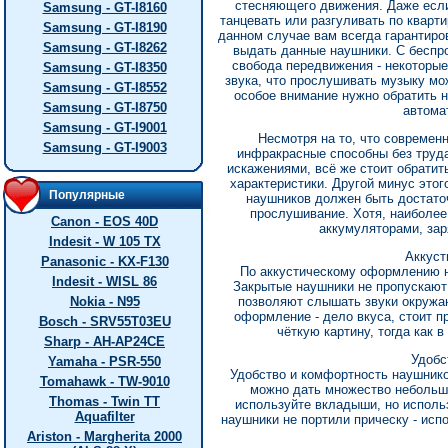
стесняющего движения. Даже если
Samsung - GT-I8160
танцевать или разгуливать по кварти
Samsung - GT-I8190
данном случае вам всегда гарантиро
Samsung - GT-I8262
выдать данные наушники. С беспр
свобода передвижения - некоторы
Samsung - GT-I8350
звука, что прослушивать музыку мо
Samsung - GT-I8552
особое внимание нужно обратить н
Samsung - GT-I8750
автома
Samsung - GT-I9001
Несмотря на то, что современн
Samsung - GT-I9003
инфракрасные способны без труд
искажениями, всё же стоит обрати
характеристики. Другой минус этог
Популярные
наушников должен быть достато
прослушивание. Хотя, наиболее
Canon - EOS 40D
аккумуляторами, за
Indesit - W 105 TX
Аккуст
Panasonic - KX-F130
По аккустическому оформлению н
Indesit - WISL 86
Закрытые наушники не пропускают 
Nokia - N95
позволяют слышать звуки окружаю
оформление - дело вкуса, стоит п
Bosch - SRV55T03EU
чёткую картину, тогда как 
Sharp - AH-AP24CE
Удобс
Yamaha - PSR-550
Удобство и комфортность наушнико
Tomahawk - TW-9010
можно дать множество небольши
Thomas - Twin TT
используйте вкладыши, но исполь
Aquafilter
наушники не портили прическу - исп
Ariston - Margherita 2000