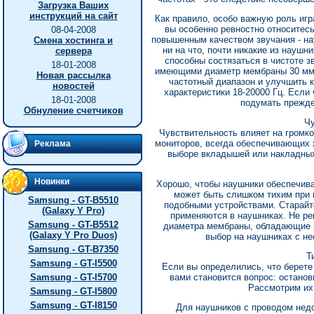
Загрузка Ваших
инструкций на сайт
Как правило, особо важную роль игр
вы особенно ревностно относитесь
08-04-2008
повышенным качеством звучания - н
Смена хостинга и
ни на что, почти никакие из науш
сервера
способны состязаться в чистоте 
18-01-2008
имеющими диаметр мембраны 30 мм 
Новая рассылка
частотный диапазон и улучшить к
новостей
характеристики 18-20000 Гц. Если
18-01-2008
подумать прежде
Обнуление счетчиков
Чу
Чувствительность влияет на громко
мониторов, всегда обеспечивающих х
Реклама
выборе вкладышей или накладных 
Новинки
Хорошо, чтобы наушники обеспечива
может быть слишком тихим при 
Samsung - GT-B5510
подобными устройствами. Старайте
(Galaxy Y Pro)
применяются в наушниках. Не р
Samsung - GT-B5512
диаметра мембраны, обладающие 
(Galaxy Y Pro Duos)
выбор на наушниках с н
Samsung - GT-B7350
Т
Samsung - GT-I5500
Если вы определились, что берете
Samsung - GT-I5700
вами становится вопрос: остано
Рассмотрим их
Samsung - GT-I5800
Samsung - GT-I8150
Для наушников с проводом недо