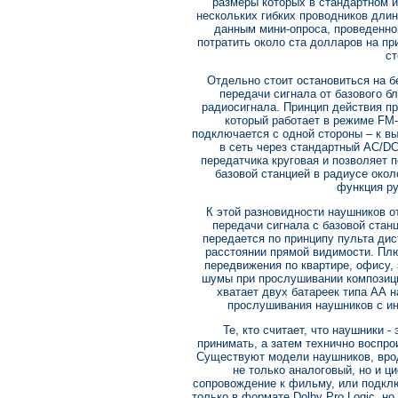
размеры которых в стандартном и
нескольких гибких проводников дли
данным мини-опроса, проведенно
потратить около ста долларов на пр
ст
Отдельно стоит остановиться на 
передачи сигнала от базового б
радиосигнала. Принцип действия пр
который работает в режиме FM-s
подключается с одной стороны – к вых
в сеть через стандартный AC/D
передатчика круговая и позволяет 
базовой станцией в радиусе окол
функция ру
К этой разновидности наушников о
передачи сигнала с базовой станц
передается по принципу пульта дис
расстоянии прямой видимости. Пл
передвижения по квартире, офису,
шумы при прослушивании композици
хватает двух батареек типа АА 
прослушивания наушников с и
Те, кто считает, что наушники 
принимать, а затем технично воспро
Существуют модели наушников, вро
не только аналоговый, но и ц
сопровождение к фильму, или подклю
только в формате Dolby Pro Logic, н