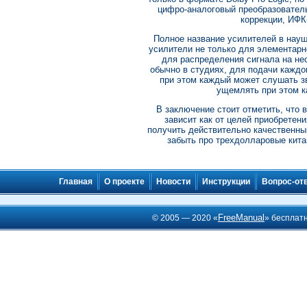
цифро-аналоговый преобразователь
коррекции, ИФК-
Полное название усилителей в наушни
усилители не только для элементарн
для распределения сигнала на не
обычно в студиях, для подачи кажд
при этом каждый может слушать зв
ущемлять при этом ка
В заключение стоит отметить, что 
зависит как от целей приобретени
получить действительно качественный
забыть про трехдолларовые кита
Главная
О проекте
Новости
Инструкции
Вопрос-от
FreeManual
© 2005 — 2020 «
» бесплат