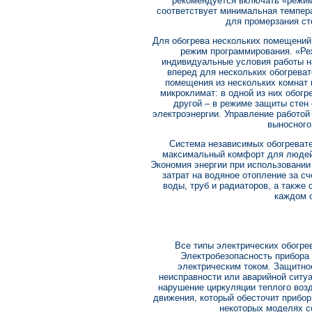
рекомендуется включать «режим
соответствует минимальная темпера
для промерзания ст
Для обогрева нескольких помещений
режим программирования. «Ре
индивидуальные условия работы н
вперед для нескольких обогрева
помещения из нескольких комнат 
микроклимат: в одной из них обогр
другой – в режиме защиты стен
электроэнергии. Управление работо
выносного
Система независимых обогреват
максимальный комфорт для людей
Экономия энергии при использовании
затрат на водяное отопление за сч
воды, труб и радиаторов, а также
каждом 
Все типы электрических обогре
Электробезопасность прибора
электрическим током. Защитно
неисправности или аварийной ситуа
нарушение циркуляции теплого возд
движения, который обесточит прибо
некоторых моделях с