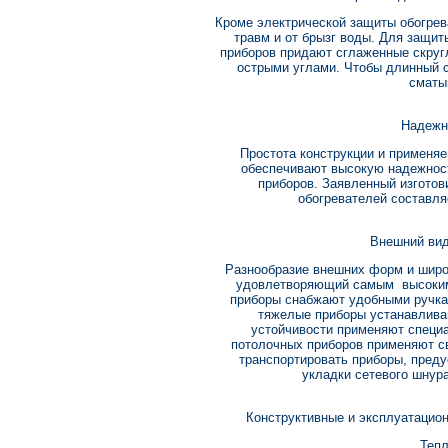
Кроме электрической защиты обогрев
травм и от брызг воды. Для защи
приборов придают сглаженные скру
острыми углами. Чтобы длинный с
сматы
Надежн
Простота конструкции и применяе
обеспечивают высокую надежнос
приборов. Заявленный изгото
обогревателей составляе
Внешний вид
Разнообразие внешних форм и широ
удовлетворяющий самым высоким 
приборы снабжают удобными ручка
тяжелые приборы устанавлива
устойчивости применяют специ
потолочных приборов применяют с
транспортировать приборы, пред
укладки сетевого шнур
Конструктивные и эксплуатацион
Тепл