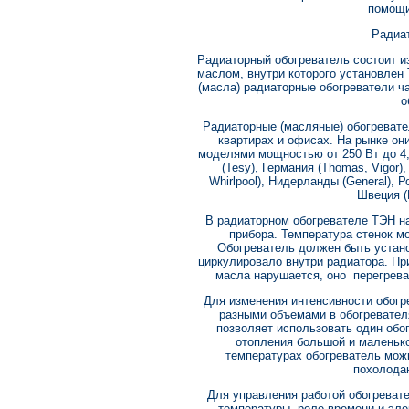
помощи
Радиа
Радиаторный обогреватель состоит и
маслом, внутри которого установлен
(масла) радиаторные обогреватели 
о
Радиаторные (масляные) обогревате
квартирах и офисах. На рынке о
моделями мощностью от 250 Вт до 4,5
(Tesy), Германия (Thomas, Vigor),
Whirlpool), Нидерланды (General), Ро
Швеция (
В радиаторном обогревателе ТЭН на
прибора. Температура стенок мо
Обогреватель должен быть устано
циркулировало внутри радиатора. Пр
масла нарушается, оно перегрева
Для изменения интенсивности обогр
разными объемами в обогревател
позволяет использовать один обо
отопления большой и маленьк
температурах обогреватель мож
похолода
Для управления работой обогреват
температуры, реле времени и эл