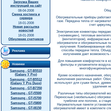
Загрузка Ваших
инструкций на сайт
Общи
08-04-2008
Смена хостинга и
Обогревательные приборы работают
сервера
газе. Передача тепла от нагреват
18-01-2008
счет циркуляц
Новая рассылка
новостей
Электрические конвекторы передают
18-01-2008
(«конвекции»), тепловые вентилят
Обнуление счетчиков
(вентилятором), инфракрасные 
обогреватели и обогревательные па
излучения. Комбинированные обо
способы передачи тепла. Объед
Реклама
излучением дает возможность 
Для повышения комфортности в к
Новинки
фильтры и увлажнители воздуха
многофункциональн
Samsung - GT-B5510
(Galaxy Y Pro)
Кроме основного назначения, обо
выполнения различных работ. Обог
Samsung - GT-B5512
используют для сушки белья, древес
(Galaxy Y Pro Duos)
удаления не
Samsung - GT-B7350
Samsung - GT-I5500
Различные типы обогревателей мо
Переносные («мобильные») обогреват
Samsung - GT-I5700
тумбочке или полочке, а стаци
Samsung - GT-I5800
Нагревательные панели устанавли
Samsung - GT-I8150
обогревателей имеют в комплекте сп