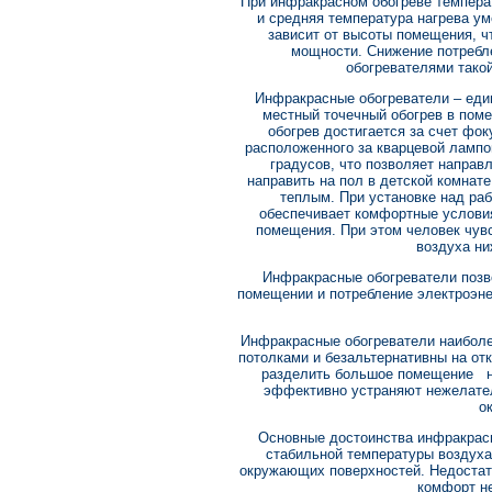
При инфракрасном обогреве темпера
и средняя температура нагрева ум
зависит от высоты помещения, ч
мощности. Снижение потребле
обогревателями тако
Инфракрасные обогреватели – ед
местный точечный обогрев в пом
обогрев достигается за счет фо
расположенного за кварцевой лампо
градусов, что позволяет направ
направить на пол в детской комнате
теплым. При установке над ра
обеспечивает комфортные условия
помещения. При этом человек чув
воздуха ни
Инфракрасные обогреватели позв
помещении и потребление электроэн
Инфракрасные обогреватели наибол
потолками и безальтернативны на от
разделить большое помещение на
эффективно устраняют нежелател
о
Основные достоинства инфракрас
стабильной температуры воздуха
окружающих поверхностей. Недостат
комфорт не