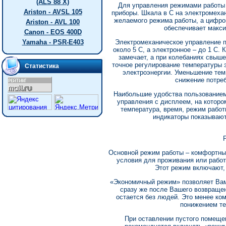
(ALS 88 X)
Для управления режимами работы
Ariston - AVSL 105
приборы. Шкала в С на электромеха
желаемого режима работы, а цифро
Ariston - AVL 100
обеспечивает макс
Canon - EOS 400D
Yamaha - PSR-E403
Электромеханическое управление 
около 5 С, а электронное – до 1 С.
замечает, а при колебаниях свыш
точное регулирование температуры 
Статистика
электроэнергии. Уменьшение тем
снижение потреб
Наибольшие удобства пользованием
управления с дисплеем, на котор
температура, время, режим работ
индикаторы показывают
Основной режим работы – комфортны
условия для проживания или работ
Этот режим включают,
«Экономичный режим» позволяет Ва
сразу же после Вашего возвраще
остается без людей. Это менее ко
понижением те
При оставлении пустого помеще