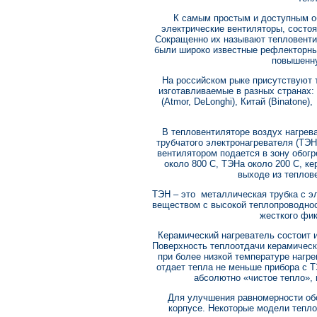
К самым простым и доступным о
электрические вентиляторы, состоя
Сокращенно их называют тепловент
были широко известные рефлекторны
повышенну
На российском рыке присутствуют 
изготавливаемые в разных странах: 
(Atmor, DeLonghi), Китай (Binatone
В тепловентиляторе воздух нагрева
трубчатого электронагревателя (ТЭН
вентилятором подается в зону обогр
около 800 С, ТЭНа около 200 С, ке
выходе из теплов
ТЭН – это металлическая трубка с э
веществом с высокой теплопроводно
жесткого фик
Керамический нагреватель состоит 
Поверхность теплоотдачи керамическ
при более низкой температуре нагр
отдает тепла не меньше прибора с 
абсолютно «чистое тепло», 
Для улучшения равномерности об
корпусе. Некоторые модели тепл