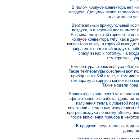
В полом корпусе конвектора нет ни
воздуха. Для улучшения теплообмен
значительно ув
Вертикальный прямоугольный корпу
воздуха, а в верхней части имеет 
Разница плотностей горячего и хол
корпусе конвектора тягу, как в ды
конвектора снизу, а горячий выходит
направляют нагретый воздух с неб
сразу вверх к потолку. На вхо
температуры, у
Температура стенок корпуса обогрев
Такие температуры обеспечивают по
прибор на любой стене, в том числ
температура корпуса конвектора око
Такие модели пред
Конвекторы чаще всего устанавлива
эффективнее его работа. Дополните
излучения тепла с лицевой пове
сочетании с тепловым излучением о
прогрев воздуха по всему объему по
после включения прибора в некото
В продаже представлены модели
дополни