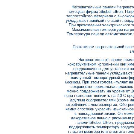
Нагревательные панели Нагреват
немецкая фирма Stiebel Eltron. Наг
теплостойкого материала с высокоо
укладывают змейкой по всей площад
При прохождении электрического то
Максимальная температура нагре
Температура панели автоматически
Прототипом нагревательной пан
эл
Нагревательные панели приме
конструктивном исполнении они им
предназначены для установки на
нагревательные панели укладывают 
наилучший температурный комфор
босиком. При этом голова «гуляет на
сохраняется нормальная влажност
можно поддерживать на уровне от 1
пола позволяет понизить на 2-3 С ср
другими обогревателями (кроме ин
потребление электроэнергии. Обогрев
камня способен украсить изысканное
в повседневной жизни. Он может
декоративное панно с рисунками 
панели Stiebel Eltron, предназ
поддерживать температуру воздуха
пластин мрамора или стеатита толщ