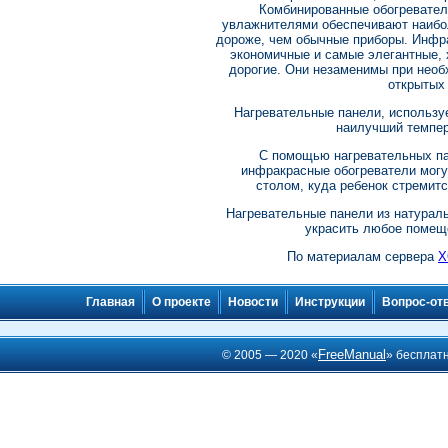
Комбинированные обогревател
увлажнителями обеспечивают наибо
дороже, чем обычные приборы. Инфр
экономичные и самые элегантные, 
дорогие. Они незаменимы при необ
открытых
Нагревательные панели, использу
наилучший темпер
С помощью нагревательных па
инфракрасные обогреватели могут
столом, куда ребенок стремитс
Нагревательные панели из натурал
украсить любое помеще
По материалам сервера
Х
Главная
О проекте
Новости
Инструкции
Вопрос-от
FreeManual
© 2005 — 2020 «
» бесплат