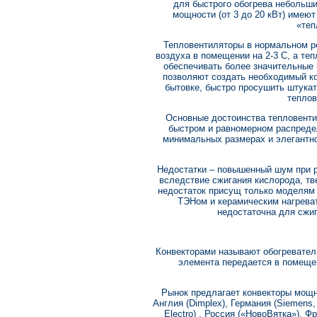
для быстрого обогрева небольш
мощности (от 3 до 20 кВт) имею
«теп
Тепловентиляторы в нормальном р
воздуха в помещении на 2-3 С, а те
обеспечивать более значительные
позволяют создать необходимый к
бытовке, быстро просушить штукат
теплов
Основные достоинства тепловенти
быстром и равномерном распреде
минимальных размерах и элегантн
Недостатки – повышенный шум при р
вследствие сжигания кислорода, тв
недостаток присущ только моделям 
ТЭНом и керамическим нагрева
недостаточна для сжиг
Конвекторами называют обогреватель
элемента передается в помещен
Рынок предлагает конвекторы мощно
Англия (Dimplex), Германия (Siemens, S
Electro) , Россия («НовоВятка»), Фр