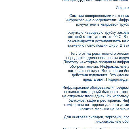
Инфрак
Самыми совершенными и экономи
инфракрасные обогреватели. Инфра
излучателя в кварцевой трубк
Хрупкую кварцевую трубку закрыв
которой может достигать 90 С. В
рекомендуется устанавливать на с
применяют свисающий шнур. В выс
Тепло от нагревательного элеме
передается длинноволновым излуче
Поэтому некоторые продавцы инфра
обогревателями. Инфракрасные 
нагревают воздух. Вся энергия бе
действия излучения. Это «дома
предлагают: Нидерланды (
Инфракрасные обогреватели предназ
нежилых помещений бытового, торго
на открытых площадках. Их использу
балконов, кафе и ресторанов. Ин
комфортом на террасе дачного доми
коляске малыша на балконе,
Для обогрева складов, торговых, 
инфракрасные обог