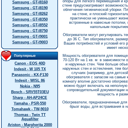
опоры для легкого перемещения и кр
Samsung - GT-I8160
стене предусматривают возможность
Samsung - GT-I8190
облегчения гигиенической уборки. П
Samsung - GT-I8262
на стене, и плоский горизонтал
практически не уменьшают жизн
Samsung - GT-I8350
встроенные в навесные потолки, 
Samsung - GT-I8552
напольным покрытием
Samsung - GT-I8750
Обогреватели могут регулировать те
Samsung - GT-I9001
до 36 С. Тип обогревателя, разме
Samsung - GT-I9003
Ваших потребностей и условий его
имеет неск
Мощность обогревателя для помещен
Популярные
70-120 Вт на 1 кв. м в зависимости 
Canon - EOS 40D
и наружных стен. Чем больше объ
наружных стен и остекления, тем бо
Indesit - W 105 TX
случаях (например, для детско
Panasonic - KX-F130
обогревателя с запасом на самые 
Indesit - WISL 86
комнату вполне достаточно обогрева
можно будет включать на неполную 
Nokia - N95
сопроводительной документации н
Bosch - SRV55T03EU
мощность и разм
Sharp - AH-AP24CE
Обогреватели, предназначенные для
Yamaha - PSR-550
брызг воды, для встраивания в н
Tomahawk - TW-9010
Thomas - Twin TT
Aquafilter
Ariston - Margherita 2000