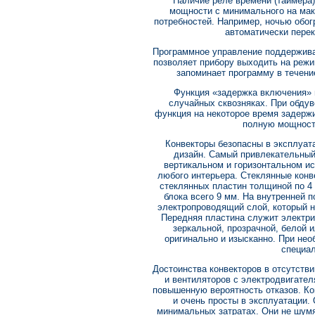
Наличие реле времени (таймера
мощности с минимального на мак
потребностей. Например, ночью обог
автоматически пере
Программное управление поддерживае
позволяет прибору выходить на реж
запоминает программу в течени
Функция «задержка включения» 
случайных сквозняках. При обду
функция на некоторое время задерж
полную мощност
Конвекторы безопасны в эксплуат
дизайн. Самый привлекательный
вертикальном и горизонтальном и
любого интерьера. Стеклянные конв
стеклянных пластин толщиной по 4
блока всего 9 мм. На внутренней 
электропроводящий слой, который н
Передняя пластина служит электри
зеркальной, прозрачной, белой и
оригинально и изысканно. При нео
специал
Достоинства конвекторов в отсутств
и вентиляторов с электродвигат
повышенную вероятность отказов. К
и очень просты в эксплуатации
минимальных затратах. Они не шумя