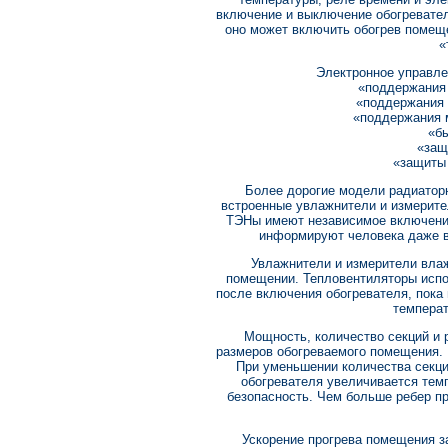
включение и выключение обогревате
оно может включить обогрев помеще
«
Электронное управле
«поддержания
«поддержания 
«поддержания 
«бы
«защ
«защиты 
Более дорогие модели радиатор
встроенные увлажнители и измерите
ТЭНы имеют независимое включени
информируют человека даже в 
Увлажнители и измерители вла
помещении. Тепловентиляторы испо
после включения обогревателя, пока 
температ
Мощность, количество секций и 
размеров обогреваемого помещения. 
При уменьшении количества секци
обогревателя увеличивается темп
безопасность. Чем больше ребер пр
Ускорение прогрева помещения з