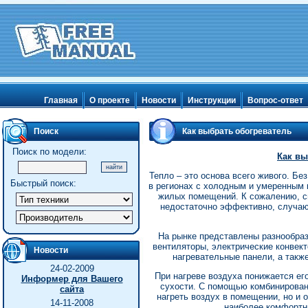
Главная
О проекте
Новости
Инструкции
Вопрос-ответ
Поиск
Как выбрать обогреватель
Поиск по модели:
Как вы
Тепло – это основа всего живого. Бе
Быстрый поиск:
в регионах с холодным и умеренным
жилых помещений. К сожалению, с
недостаточно эффективно, случаю
На рынке представлены разнообра
вентиляторы, электрические конвек
Новости
нагревательные панели, а такж
24-02-2009
При нагреве воздуха понижается ег
Информер для Вашего
сухости. С помощью комбинирован
сайта
нагреть воздух в помещении, но и о
14-11-2008
наиболее комфортн