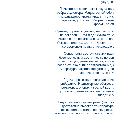
ухудшен
Применение защитного кожуха обл
ребра радиатора. Радиаторный обог
на радиаторе увеличивает тягу и 
следствие, ускоряет обогрев поме
формы за сч
Однако, с утверждением, что защитн
не согласны. Эти люди считают, ч
изменяется, но масса и затраты на
обогревателя возрастает. Кроме тог
со временем пыль, снижающую э
Основными достоинствами ради
безопасность и доступность по це
конструкции, долговечность, спос
после отключения электропитания, 
температура нагрева корпуса не дос
мелких насекомых), б
Радиаторные обогреватели при
приборами. Радиаторные обогреват
роликовых опорах из одной комн
условия проживания в неотаплива
людей с о
Недостатками радиаторных (маслян
достаточно высокая температура,
относительно большие габариты.
температуру, но и медленно остывают