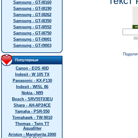
текст 
Samsung - GT-I8160
Samsung - GT-I8190
Samsung - GT-I8262
Samsung - GT-I8350
Samsung - GT-I8552
Samsung - GT-I8750
из
Samsung - GT-I9001
Samsung - GT-I9003
Подели
Популярные
Canon - EOS 40D
Indesit - W 105 TX
Panasonic - KX-F130
Indesit - WISL 86
Nokia - N95
Bosch - SRV55T03EU
Sharp - AH-AP24CE
Yamaha - PSR-550
Tomahawk - TW-9010
Thomas - Twin TT
Aquafilter
Ariston - Margherita 2000