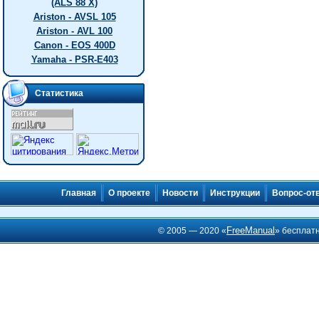
(ALS 88 X)
Ariston - AVSL 105
Ariston - AVL 100
Canon - EOS 400D
Yamaha - PSR-E403
Статистика
Главная
О проекте
Новости
Инструкции
Вопрос-от
FreeManual
© 2005 — 2020 «
» бесплат