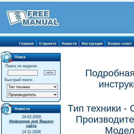
Главная
О проекте
Новости
Инструкции
Вопрос-ответ
Поиск
Поиск по модели:
Подробная
Быстрый поиск:
инструк
Тип техники -
Новости
Производите
24-02-2009
Информер для Вашего
сайта
Модел
14-11-2008