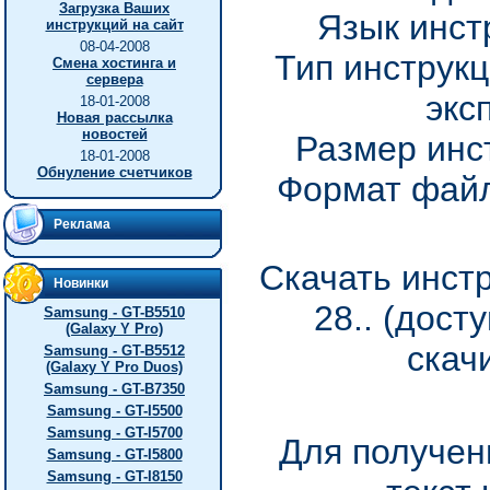
Загрузка Ваших
Язык инст
инструкций на сайт
08-04-2008
Тип инструкц
Смена хостинга и
сервера
экс
18-01-2008
Новая рассылка
новостей
Размер инс
18-01-2008
Обнуление счетчиков
Формат файл
Реклама
Скачать инст
Новинки
28.. (дост
Samsung - GT-B5510
(Galaxy Y Pro)
скач
Samsung - GT-B5512
(Galaxy Y Pro Duos)
Samsung - GT-B7350
Samsung - GT-I5500
Samsung - GT-I5700
Для получен
Samsung - GT-I5800
Samsung - GT-I8150