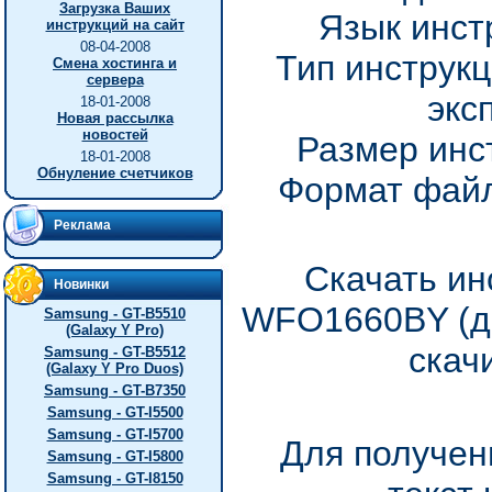
Загрузка Ваших
Язык инст
инструкций на сайт
08-04-2008
Тип инструкц
Смена хостинга и
сервера
экс
18-01-2008
Новая рассылка
новостей
Размер инс
18-01-2008
Обнуление счетчиков
Формат файл
Реклама
Скачать ин
Новинки
WFO1660BY (до
Samsung - GT-B5510
(Galaxy Y Pro)
скач
Samsung - GT-B5512
(Galaxy Y Pro Duos)
Samsung - GT-B7350
Samsung - GT-I5500
Samsung - GT-I5700
Для получен
Samsung - GT-I5800
Samsung - GT-I8150