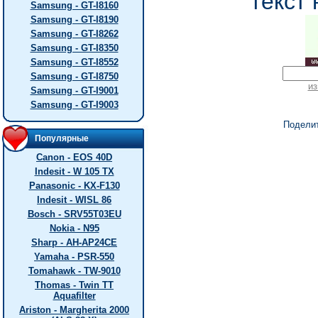
текст 
Samsung - GT-I8160
Samsung - GT-I8190
Samsung - GT-I8262
Samsung - GT-I8350
Samsung - GT-I8552
Samsung - GT-I8750
из
Samsung - GT-I9001
Samsung - GT-I9003
Подели
Популярные
Canon - EOS 40D
Indesit - W 105 TX
Panasonic - KX-F130
Indesit - WISL 86
Bosch - SRV55T03EU
Nokia - N95
Sharp - AH-AP24CE
Yamaha - PSR-550
Tomahawk - TW-9010
Thomas - Twin TT
Aquafilter
Ariston - Margherita 2000