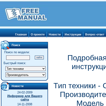
Главная
О проекте
Новости
Инструкции
Вопрос-ответ
Поиск
Поиск по модели:
Подробная
Быстрый поиск:
инструкц
Тип техники -
Новости
Производите
24-02-2009
Информер для Вашего
сайта
Модель
14-11-2008