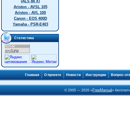
(ALS 88 X)
Ariston - AVSL 105
Ariston - AVL 100
Canon - EOS 400D
Yamaha - PSR-E403
Статистика
Главная
О проекте
Новости
Инструкции
Вопрос-от
FreeManual
© 2005 — 2020 «
» бесплат