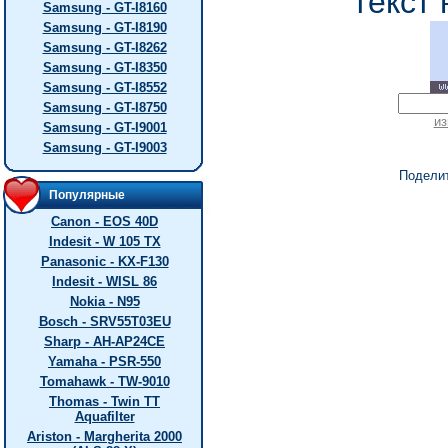
текст 
Samsung - GT-I8160
Samsung - GT-I8190
Samsung - GT-I8262
Samsung - GT-I8350
Samsung - GT-I8552
Samsung - GT-I8750
из
Samsung - GT-I9001
Samsung - GT-I9003
Подели
Популярные
Canon - EOS 40D
Indesit - W 105 TX
Panasonic - KX-F130
Indesit - WISL 86
Nokia - N95
Bosch - SRV55T03EU
Sharp - AH-AP24CE
Yamaha - PSR-550
Tomahawk - TW-9010
Thomas - Twin TT
Aquafilter
Ariston - Margherita 2000