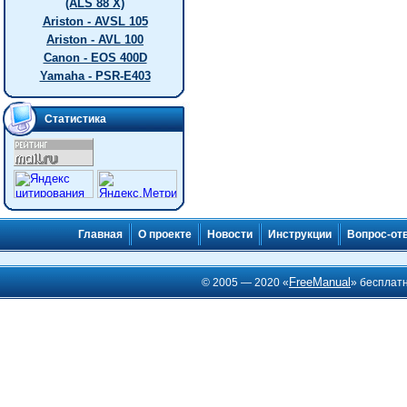
(ALS 88 X)
Ariston - AVSL 105
Ariston - AVL 100
Canon - EOS 400D
Yamaha - PSR-E403
Статистика
Главная
О проекте
Новости
Инструкции
Вопрос-от
FreeManual
© 2005 — 2020 «
» бесплат