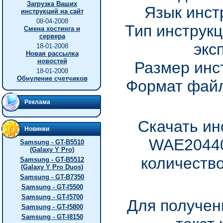
Загрузка Ваших
Язык инст
инструкций на сайт
08-04-2008
Тип инструкц
Смена хостинга и
сервера
экс
18-01-2008
Новая рассылка
новостей
Размер инс
18-01-2008
Обнуление счетчиков
Формат файл
Реклама
Скачать ин
Новинки
WAE20440
Samsung - GT-B5510
(Galaxy Y Pro)
количество
Samsung - GT-B5512
(Galaxy Y Pro Duos)
Samsung - GT-B7350
Samsung - GT-I5500
Samsung - GT-I5700
Для получен
Samsung - GT-I5800
Samsung - GT-I8150