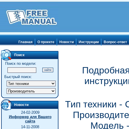
Главная
О проекте
Новости
Инструкции
Вопрос-ответ
Поиск
Поиск по модели:
Подробная
Быстрый поиск:
инструкц
Тип техники -
Новости
Производите
24-02-2009
Информер для Вашего
сайта
Модель 
14-11-2008