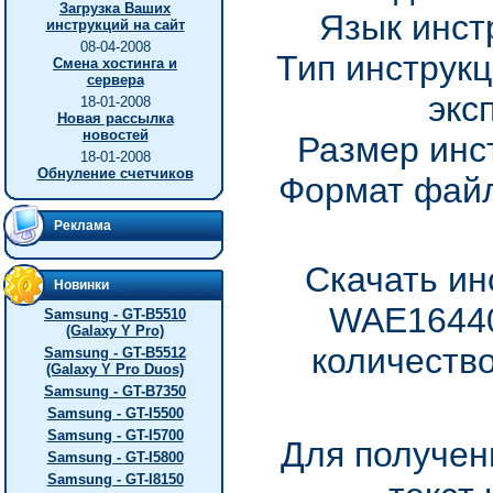
Загрузка Ваших
Язык инст
инструкций на сайт
08-04-2008
Тип инструкц
Смена хостинга и
сервера
экс
18-01-2008
Новая рассылка
новостей
Размер инс
18-01-2008
Обнуление счетчиков
Формат файл
Реклама
Скачать ин
Новинки
WAE16440
Samsung - GT-B5510
(Galaxy Y Pro)
количество
Samsung - GT-B5512
(Galaxy Y Pro Duos)
Samsung - GT-B7350
Samsung - GT-I5500
Samsung - GT-I5700
Для получен
Samsung - GT-I5800
Samsung - GT-I8150