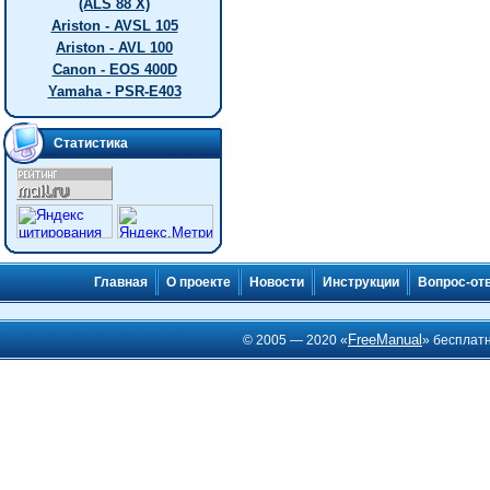
(ALS 88 X)
Ariston - AVSL 105
Ariston - AVL 100
Canon - EOS 400D
Yamaha - PSR-E403
Статистика
Главная
О проекте
Новости
Инструкции
Вопрос-от
FreeManual
© 2005 — 2020 «
» бесплат