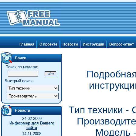
Главная
О проекте
Новости
Инструкции
Вопрос-ответ
Поиск
Поиск по модели:
Подробная
Быстрый поиск:
инструкц
Тип техники -
Новости
Производите
24-02-2009
Информер для Вашего
сайта
Модель 
14-11-2008