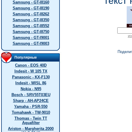
текст 
Samsung - GT-I8160
Samsung - GT-I8190
Samsung - GT-I8262
Samsung - GT-I8350
Samsung - GT-I8552
Samsung - GT-I8750
из
Samsung - GT-I9001
Samsung - GT-I9003
Подели
Популярные
Canon - EOS 40D
Indesit - W 105 TX
Panasonic - KX-F130
Indesit - WISL 86
Nokia - N95
Bosch - SRV55T03EU
Sharp - AH-AP24CE
Yamaha - PSR-550
Tomahawk - TW-9010
Thomas - Twin TT
Aquafilter
Ariston - Margherita 2000