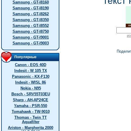
текст 
Samsung - GT-I8160
Samsung - GT-I8190
Samsung - GT-I8262
Samsung - GT-I8350
Samsung - GT-I8552
Samsung - GT-I8750
из
Samsung - GT-I9001
Samsung - GT-I9003
Подели
Популярные
Canon - EOS 40D
Indesit - W 105 TX
Panasonic - KX-F130
Indesit - WISL 86
Nokia - N95
Bosch - SRV55T03EU
Sharp - AH-AP24CE
Yamaha - PSR-550
Tomahawk - TW-9010
Thomas - Twin TT
Aquafilter
Ariston - Margherita 2000