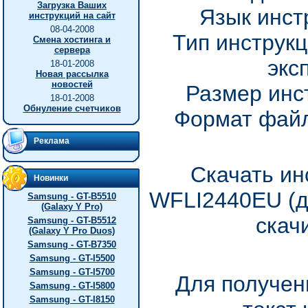
Загрузка Ваших
Язык инст
инструкций на сайт
08-04-2008
Тип инструкц
Смена хостинга и
сервера
экс
18-01-2008
Новая рассылка
новостей
Размер инс
18-01-2008
Обнуление счетчиков
Формат файл
Реклама
Скачать ин
Новинки
WFLI2440EU (д
Samsung - GT-B5510
(Galaxy Y Pro)
скач
Samsung - GT-B5512
(Galaxy Y Pro Duos)
Samsung - GT-B7350
Samsung - GT-I5500
Samsung - GT-I5700
Для получен
Samsung - GT-I5800
Samsung - GT-I8150