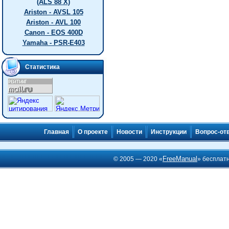
(ALS 88 X)
Ariston - AVSL 105
Ariston - AVL 100
Canon - EOS 400D
Yamaha - PSR-E403
Статистика
Главная
О проекте
Новости
Инструкции
Вопрос-от
FreeManual
© 2005 — 2020 «
» бесплат