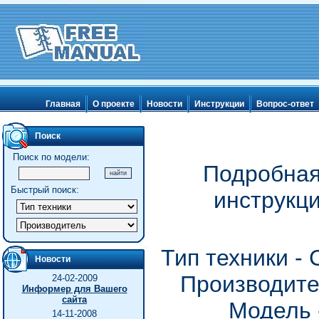
Главная
О проекте
Новости
Инструкции
Вопрос-ответ
Поиск
Поиск по модели:
Подробная
Быстрый поиск:
инструкц
Тип техники -
Новости
Производите
24-02-2009
Информер для Вашего
сайта
Модель 
14-11-2008