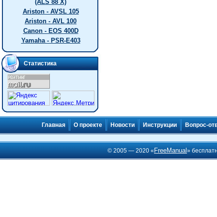
(ALS 88 X)
Ariston - AVSL 105
Ariston - AVL 100
Canon - EOS 400D
Yamaha - PSR-E403
Статистика
Главная
О проекте
Новости
Инструкции
Вопрос-от
FreeManual
© 2005 — 2020 «
» бесплат