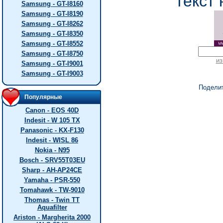
текст 
Samsung - GT-I8160
Samsung - GT-I8190
Samsung - GT-I8262
Samsung - GT-I8350
Samsung - GT-I8552
Samsung - GT-I8750
из
Samsung - GT-I9001
Samsung - GT-I9003
Подели
Популярные
Canon - EOS 40D
Indesit - W 105 TX
Panasonic - KX-F130
Indesit - WISL 86
Nokia - N95
Bosch - SRV55T03EU
Sharp - AH-AP24CE
Yamaha - PSR-550
Tomahawk - TW-9010
Thomas - Twin TT
Aquafilter
Ariston - Margherita 2000