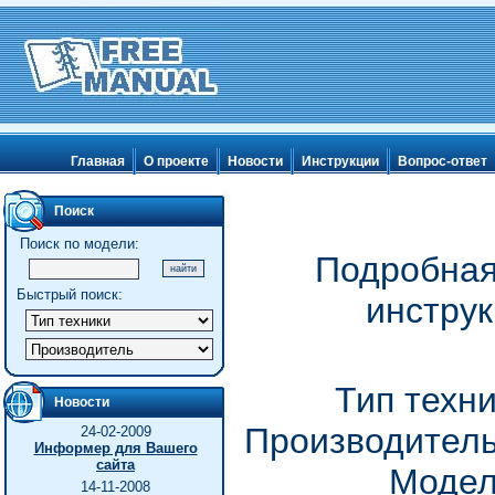
Главная
О проекте
Новости
Инструкции
Вопрос-ответ
Поиск
Поиск по модели:
Подробная
Быстрый поиск:
инстру
Тип техн
Новости
Производитель
24-02-2009
Информер для Вашего
сайта
Модел
14-11-2008