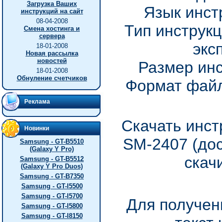
Загрузка Ваших
Язык инст
инструкций на сайт
08-04-2008
Тип инструкц
Смена хостинга и
сервера
экс
18-01-2008
Новая рассылка
новостей
Размер инс
18-01-2008
Обнуление счетчиков
Формат файл
Реклама
Скачать инст
Новинки
SM-2407 (до
Samsung - GT-B5510
(Galaxy Y Pro)
скач
Samsung - GT-B5512
(Galaxy Y Pro Duos)
Samsung - GT-B7350
Samsung - GT-I5500
Samsung - GT-I5700
Для получен
Samsung - GT-I5800
Samsung - GT-I8150