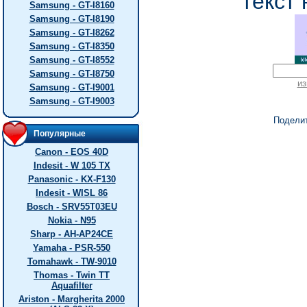
текст 
Samsung - GT-I8160
Samsung - GT-I8190
Samsung - GT-I8262
Samsung - GT-I8350
Samsung - GT-I8552
Samsung - GT-I8750
из
Samsung - GT-I9001
Samsung - GT-I9003
Подели
Популярные
Canon - EOS 40D
Indesit - W 105 TX
Panasonic - KX-F130
Indesit - WISL 86
Bosch - SRV55T03EU
Nokia - N95
Sharp - AH-AP24CE
Yamaha - PSR-550
Tomahawk - TW-9010
Thomas - Twin TT
Aquafilter
Ariston - Margherita 2000