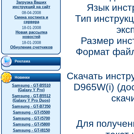
Загрузка Ваших
Язык инст
инструкций на сайт
08-04-2008
Тип инструкц
Смена хостинга и
сервера
экс
18-01-2008
Новая рассылка
новостей
Размер инс
18-01-2008
Обнуление счетчиков
Формат файл
Реклама
Скачать инстр
Новинки
D965W(i) (до
Samsung - GT-B5510
(Galaxy Y Pro)
скач
Samsung - GT-B5512
(Galaxy Y Pro Duos)
Samsung - GT-B7350
Samsung - GT-I5500
Samsung - GT-I5700
Для получен
Samsung - GT-I5800
Samsung - GT-I8150