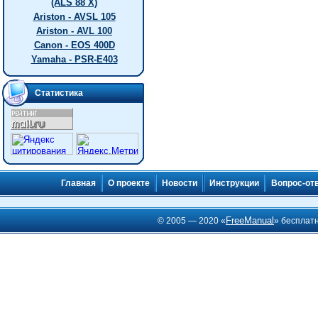
(ALS 88 X)
Ariston - AVSL 105
Ariston - AVL 100
Canon - EOS 400D
Yamaha - PSR-E403
Статистика
Главная
О проекте
Новости
Инструкции
Вопрос-от
FreeManual
© 2005 — 2020 «
» бесплат