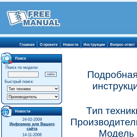
Главная
О проекте
Новости
Инструкции
Вопрос-ответ
Поиск
Поиск по модели:
Подробная
Быстрый поиск:
инструкц
Тип техни
Новости
Производитель
24-02-2009
Информер для Вашего
сайта
Модель 
14-11-2008