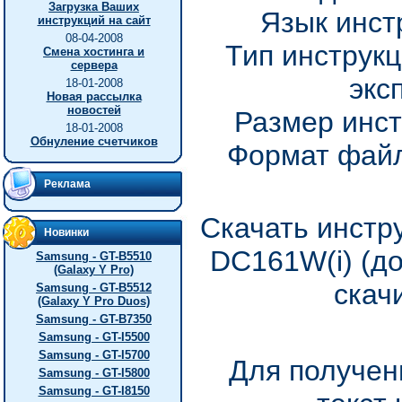
Загрузка Ваших
Язык инст
инструкций на сайт
08-04-2008
Тип инструкц
Смена хостинга и
сервера
экс
18-01-2008
Новая рассылка
новостей
Размер инст
18-01-2008
Обнуление счетчиков
Формат файл
Реклама
Скачать инстр
Новинки
DC161W(i) (д
Samsung - GT-B5510
(Galaxy Y Pro)
скач
Samsung - GT-B5512
(Galaxy Y Pro Duos)
Samsung - GT-B7350
Samsung - GT-I5500
Samsung - GT-I5700
Для получен
Samsung - GT-I5800
Samsung - GT-I8150