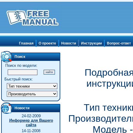
Главная
О проекте
Новости
Инструкции
Вопрос-ответ
Поиск
Поиск по модели:
Подробная
Быстрый поиск:
инструкци
Тип техни
Новости
Производитель
24-02-2009
Информер для Вашего
сайта
Модель -
14-11-2008