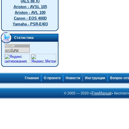
(ALS 88 X)
Ariston - AVSL 105
Ariston - AVL 100
Canon - EOS 400D
Yamaha - PSR-E403
Статистика
Главная
О проекте
Новости
Инструкции
Вопрос-от
FreeManual
© 2005 — 2020 «
» бесплат