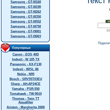
текст 
Samsung - GT-I8160
Samsung - GT-I8190
Samsung - GT-I8262
Samsung - GT-I8350
Samsung - GT-I8552
Samsung - GT-I8750
из
Samsung - GT-I9001
Samsung - GT-I9003
Подели
Популярные
Canon - EOS 40D
Indesit - W 105 TX
Panasonic - KX-F130
Indesit - WISL 86
Nokia - N95
Bosch - SRV55T03EU
Sharp - AH-AP24CE
Yamaha - PSR-550
Tomahawk - TW-9010
Thomas - Twin TT
Aquafilter
Ariston - Margherita 2000