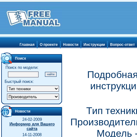
Главная
О проекте
Новости
Инструкции
Вопрос-ответ
Поиск
Поиск по модели:
Подробная
Быстрый поиск:
инструкц
Тип техни
Новости
Производитель
24-02-2009
Информер для Вашего
сайта
Модель 
14-11-2008