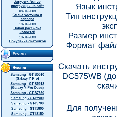
Загрузка Ваших
Язык инст
инструкций на сайт
08-04-2008
Тип инструкц
Смена хостинга и
сервера
экс
18-01-2008
Новая рассылка
новостей
Размер инст
18-01-2008
Обнуление счетчиков
Формат файл
Реклама
Скачать инстр
Новинки
DC575WB (дос
Samsung - GT-B5510
(Galaxy Y Pro)
скач
Samsung - GT-B5512
(Galaxy Y Pro Duos)
Samsung - GT-B7350
Samsung - GT-I5500
Samsung - GT-I5700
Для получен
Samsung - GT-I5800
Samsung - GT-I8150