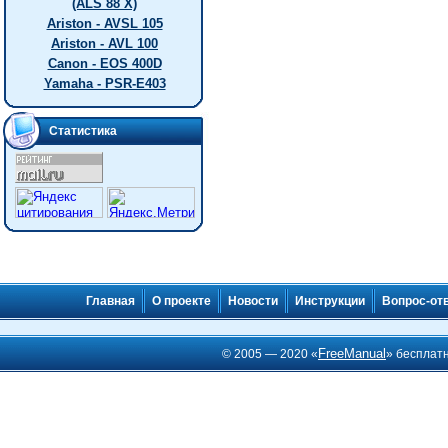
(ALS 88 X)
Ariston - AVSL 105
Ariston - AVL 100
Canon - EOS 400D
Yamaha - PSR-E403
Статистика
Главная
О проекте
Новости
Инструкции
Вопрос-от
FreeManual
© 2005 — 2020 «
» бесплат