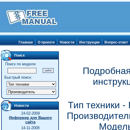
Главная
О проекте
Новости
Инструкции
Вопрос-ответ
Поиск
Поиск по модели:
Подробная
Быстрый поиск:
инструк
Тип техники 
Новости
Производитель
24-02-2009
Информер для Вашего
сайта
Модель
14-11-2008