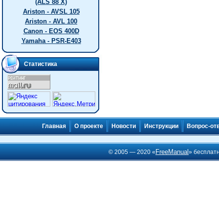
(ALS 88 X)
Ariston - AVSL 105
Ariston - AVL 100
Canon - EOS 400D
Yamaha - PSR-E403
Статистика
Главная
О проекте
Новости
Инструкции
Вопрос-от
FreeManual
© 2005 — 2020 «
» бесплат