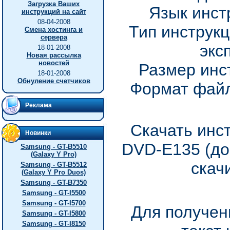
Загрузка Ваших
Язык инст
инструкций на сайт
08-04-2008
Тип инструкц
Смена хостинга и
сервера
экс
18-01-2008
Новая рассылка
новостей
Размер инс
18-01-2008
Обнуление счетчиков
Формат файл
Реклама
Скачать инс
Новинки
DVD-E135 (до
Samsung - GT-B5510
(Galaxy Y Pro)
скач
Samsung - GT-B5512
(Galaxy Y Pro Duos)
Samsung - GT-B7350
Samsung - GT-I5500
Samsung - GT-I5700
Для получен
Samsung - GT-I5800
Samsung - GT-I8150