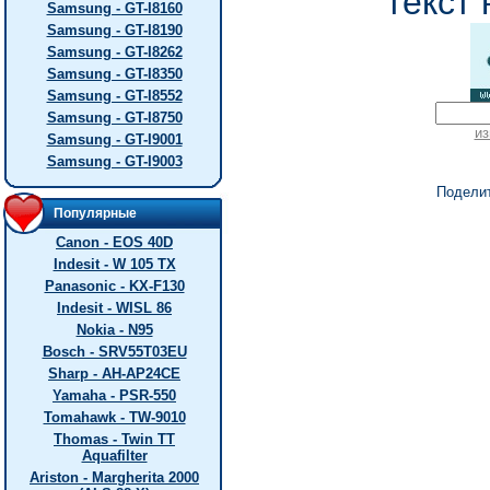
текст 
Samsung - GT-I8160
Samsung - GT-I8190
Samsung - GT-I8262
Samsung - GT-I8350
Samsung - GT-I8552
Samsung - GT-I8750
из
Samsung - GT-I9001
Samsung - GT-I9003
Подели
Популярные
Canon - EOS 40D
Indesit - W 105 TX
Panasonic - KX-F130
Indesit - WISL 86
Nokia - N95
Bosch - SRV55T03EU
Sharp - AH-AP24CE
Yamaha - PSR-550
Tomahawk - TW-9010
Thomas - Twin TT
Aquafilter
Ariston - Margherita 2000