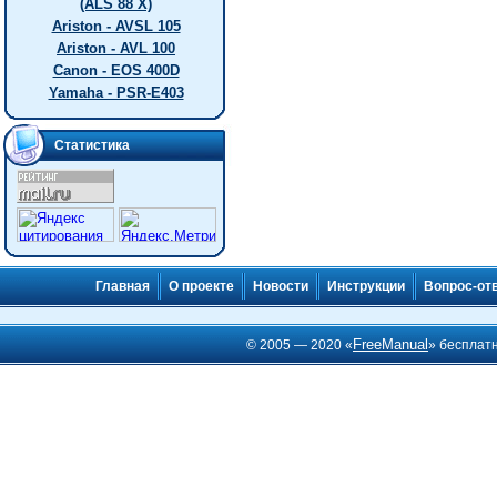
(ALS 88 X)
Ariston - AVSL 105
Ariston - AVL 100
Canon - EOS 400D
Yamaha - PSR-E403
Статистика
Главная
О проекте
Новости
Инструкции
Вопрос-от
FreeManual
© 2005 — 2020 «
» бесплат