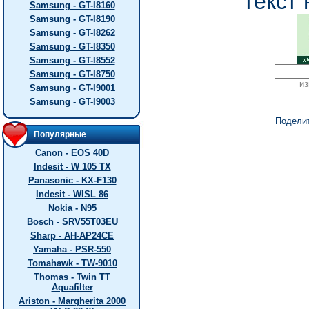
текст 
Samsung - GT-I8160
Samsung - GT-I8190
Samsung - GT-I8262
Samsung - GT-I8350
Samsung - GT-I8552
Samsung - GT-I8750
из
Samsung - GT-I9001
Samsung - GT-I9003
Подели
Популярные
Canon - EOS 40D
Indesit - W 105 TX
Panasonic - KX-F130
Indesit - WISL 86
Nokia - N95
Bosch - SRV55T03EU
Sharp - AH-AP24CE
Yamaha - PSR-550
Tomahawk - TW-9010
Thomas - Twin TT
Aquafilter
Ariston - Margherita 2000