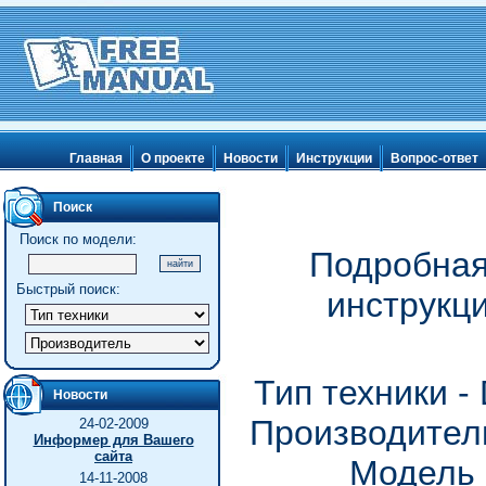
Главная
О проекте
Новости
Инструкции
Вопрос-ответ
Поиск
Поиск по модели:
Подробная
Быстрый поиск:
инструкц
Тип техники 
Новости
Производитель
24-02-2009
Информер для Вашего
сайта
Модель 
14-11-2008