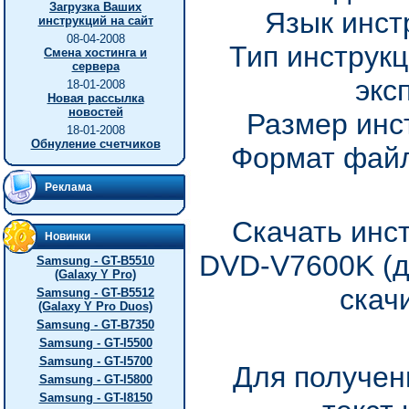
Загрузка Ваших
Язык инст
инструкций на сайт
08-04-2008
Тип инструкц
Смена хостинга и
сервера
экс
18-01-2008
Новая рассылка
новостей
Размер инс
18-01-2008
Обнуление счетчиков
Формат файл
Реклама
Скачать инс
Новинки
DVD-V7600K (д
Samsung - GT-B5510
(Galaxy Y Pro)
скач
Samsung - GT-B5512
(Galaxy Y Pro Duos)
Samsung - GT-B7350
Samsung - GT-I5500
Samsung - GT-I5700
Для получен
Samsung - GT-I5800
Samsung - GT-I8150