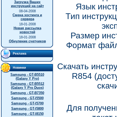
Загрузка Ваших
Язык инст
инструкций на сайт
08-04-2008
Тип инструкц
Смена хостинга и
сервера
экс
18-01-2008
Новая рассылка
новостей
Размер инс
18-01-2008
Обнуление счетчиков
Формат файл
Реклама
Скачать инстр
Новинки
R854 (дост
Samsung - GT-B5510
(Galaxy Y Pro)
скач
Samsung - GT-B5512
(Galaxy Y Pro Duos)
Samsung - GT-B7350
Samsung - GT-I5500
Samsung - GT-I5700
Для получен
Samsung - GT-I5800
Samsung - GT-I8150