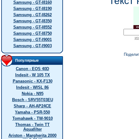
текст 
Samsung - GT-I8160
Samsung - GT-I8190
Samsung - GT-I8262
Samsung - GT-I8350
Samsung - GT-I8552
Samsung - GT-I8750
из
Samsung - GT-I9001
Samsung - GT-I9003
Подели
Популярные
Canon - EOS 40D
Indesit - W 105 TX
Panasonic - KX-F130
Indesit - WISL 86
Nokia - N95
Bosch - SRV55T03EU
Sharp - AH-AP24CE
Yamaha - PSR-550
Tomahawk - TW-9010
Thomas - Twin TT
Aquafilter
Ariston - Margherita 2000