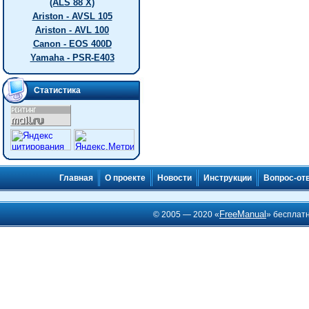
(ALS 88 X)
Ariston - AVSL 105
Ariston - AVL 100
Canon - EOS 400D
Yamaha - PSR-E403
Статистика
Главная
О проекте
Новости
Инструкции
Вопрос-от
FreeManual
© 2005 — 2020 «
» бесплат