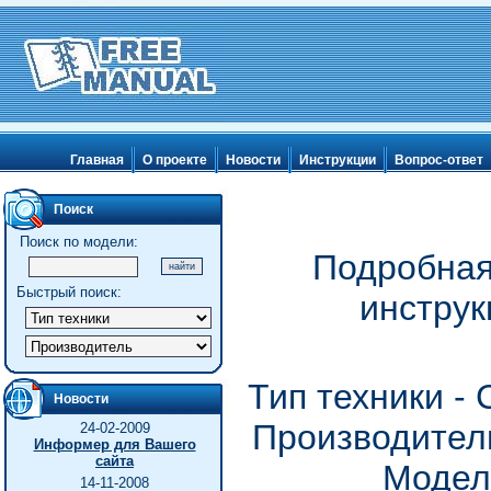
Главная
О проекте
Новости
Инструкции
Вопрос-ответ
Поиск
Поиск по модели:
Подробная
Быстрый поиск:
инструк
Тип техники -
Новости
Производитель
24-02-2009
Информер для Вашего
сайта
Модел
14-11-2008