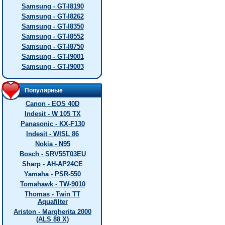
Samsung - GT-I8190
Samsung - GT-I8262
Samsung - GT-I8350
Samsung - GT-I8552
Samsung - GT-I8750
Samsung - GT-I9001
Samsung - GT-I9003
Популярные
Canon - EOS 40D
Indesit - W 105 TX
Panasonic - KX-F130
Indesit - WISL 86
Nokia - N95
Bosch - SRV55T03EU
Sharp - AH-AP24CE
Yamaha - PSR-550
Tomahawk - TW-9010
Thomas - Twin TT
Aquafilter
Ariston - Margherita 2000
(ALS 88 X)