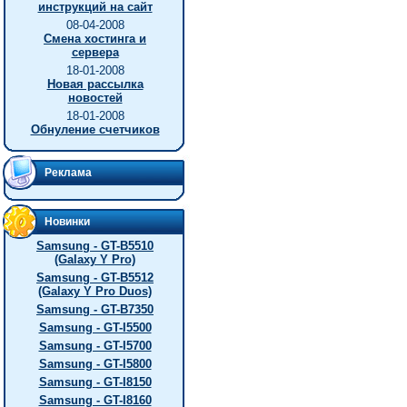
инструкций на сайт
08-04-2008
Смена хостинга и
сервера
18-01-2008
Новая рассылка
новостей
18-01-2008
Обнуление счетчиков
Реклама
Новинки
Samsung - GT-B5510
(Galaxy Y Pro)
Samsung - GT-B5512
(Galaxy Y Pro Duos)
Samsung - GT-B7350
Samsung - GT-I5500
Samsung - GT-I5700
Samsung - GT-I5800
Samsung - GT-I8150
Samsung - GT-I8160