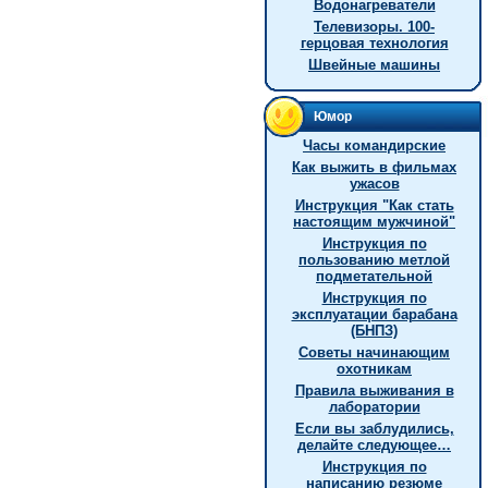
Водонагреватели
Телевизоры. 100-
герцовая технология
Швейные машины
Юмор
Часы командирские
Как выжить в фильмах
ужасов
Инстpукция "Как стать
настоящим мужчиной"
Инструкция по
пользованию метлой
подметательной
Инструкция по
эксплуатации барабана
(БНПЗ)
Советы начинающим
охотникам
Правила выживания в
лаборатории
Если вы заблудились,
делайте следующее…
Инструкция по
написанию резюме