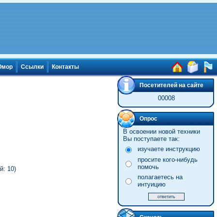
мор
Ссылки
Контакты
Посетителей на сайте
00008
Опрос
В освоении новой техники
Вы поступаете так:
изучаете инструкцию
просите кого-нибудь
помочь
: 10)
полагаетесь на
интуицию