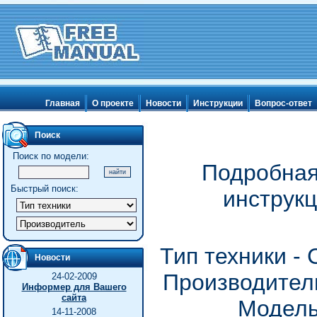
Главная
О проекте
Новости
Инструкции
Вопрос-ответ
Поиск
Поиск по модели:
Подробная
Быстрый поиск:
инструк
Тип техники -
Новости
Производитель
24-02-2009
Информер для Вашего
сайта
Модель
14-11-2008