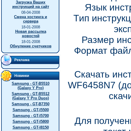
Загрузка Ваших
Язык инст
инструкций на сайт
08-04-2008
Тип инструкц
Смена хостинга и
сервера
экс
18-01-2008
Новая рассылка
новостей
Размер инс
18-01-2008
Обнуление счетчиков
Формат файл
Реклама
Скачать инс
Новинки
WF6458N7 (до
Samsung - GT-B5510
(Galaxy Y Pro)
скач
Samsung - GT-B5512
(Galaxy Y Pro Duos)
Samsung - GT-B7350
Samsung - GT-I5500
Samsung - GT-I5700
Для получен
Samsung - GT-I5800
Samsung - GT-I8150