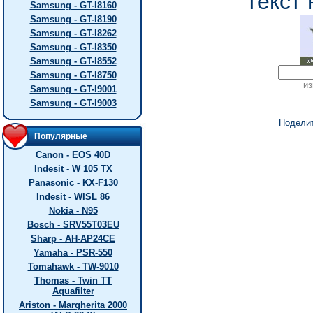
текст 
Samsung - GT-I8160
Samsung - GT-I8190
Samsung - GT-I8262
Samsung - GT-I8350
Samsung - GT-I8552
Samsung - GT-I8750
из
Samsung - GT-I9001
Samsung - GT-I9003
Подели
Популярные
Canon - EOS 40D
Indesit - W 105 TX
Panasonic - KX-F130
Indesit - WISL 86
Nokia - N95
Bosch - SRV55T03EU
Sharp - AH-AP24CE
Yamaha - PSR-550
Tomahawk - TW-9010
Thomas - Twin TT
Aquafilter
Ariston - Margherita 2000