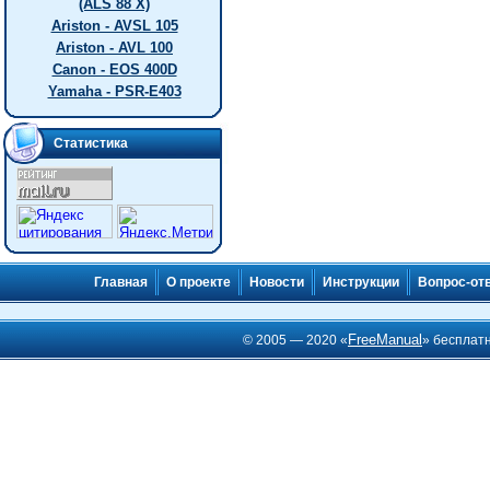
(ALS 88 X)
Ariston - AVSL 105
Ariston - AVL 100
Canon - EOS 400D
Yamaha - PSR-E403
Статистика
Главная
О проекте
Новости
Инструкции
Вопрос-от
FreeManual
© 2005 — 2020 «
» бесплат