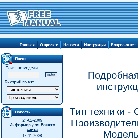
Главная
О проекте
Новости
Инструкции
Вопрос-ответ
Поиск
Поиск по модели:
Подробная
Быстрый поиск:
инструк
Тип техники -
Новости
Производитель
24-02-2009
Информер для Вашего
сайта
Модель
14-11-2008