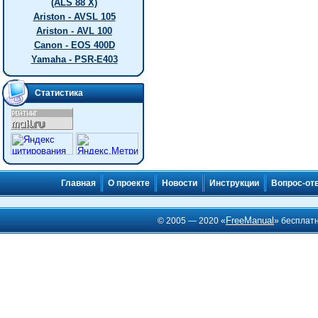
(ALS 88 X)
Ariston - AVSL 105
Ariston - AVL 100
Canon - EOS 400D
Yamaha - PSR-E403
Статистика
Главная
О проекте
Новости
Инструкции
Вопрос-от
FreeManual
© 2005 — 2020 «
» бесплат