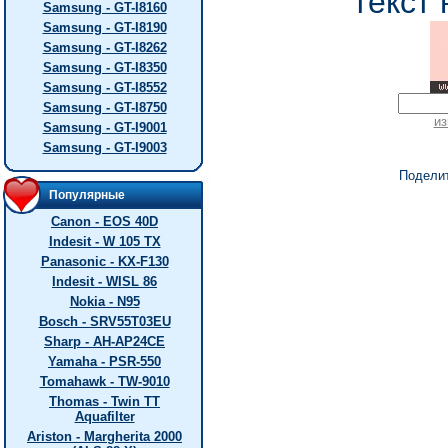
текст 
Samsung - GT-I8160
Samsung - GT-I8190
Samsung - GT-I8262
Samsung - GT-I8350
Samsung - GT-I8552
Samsung - GT-I8750
из
Samsung - GT-I9001
Samsung - GT-I9003
Подели
Популярные
Canon - EOS 40D
Indesit - W 105 TX
Panasonic - KX-F130
Indesit - WISL 86
Nokia - N95
Bosch - SRV55T03EU
Sharp - AH-AP24CE
Yamaha - PSR-550
Tomahawk - TW-9010
Thomas - Twin TT
Aquafilter
Ariston - Margherita 2000