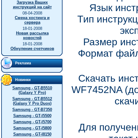
Загрузка Ваших
Язык инст
инструкций на сайт
08-04-2008
Тип инструкц
Смена хостинга и
сервера
экс
18-01-2008
Новая рассылка
новостей
Размер инс
18-01-2008
Обнуление счетчиков
Формат файл
Реклама
Скачать инс
Новинки
WF7452NA (до
Samsung - GT-B5510
(Galaxy Y Pro)
скач
Samsung - GT-B5512
(Galaxy Y Pro Duos)
Samsung - GT-B7350
Samsung - GT-I5500
Samsung - GT-I5700
Для получен
Samsung - GT-I5800
Samsung - GT-I8150