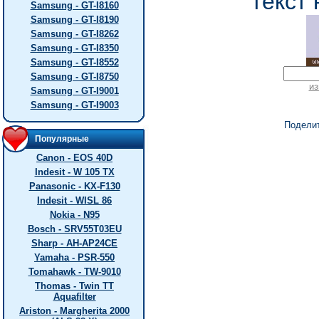
текст 
Samsung - GT-I8160
Samsung - GT-I8190
Samsung - GT-I8262
Samsung - GT-I8350
Samsung - GT-I8552
Samsung - GT-I8750
из
Samsung - GT-I9001
Samsung - GT-I9003
Подели
Популярные
Canon - EOS 40D
Indesit - W 105 TX
Panasonic - KX-F130
Indesit - WISL 86
Nokia - N95
Bosch - SRV55T03EU
Sharp - AH-AP24CE
Yamaha - PSR-550
Tomahawk - TW-9010
Thomas - Twin TT
Aquafilter
Ariston - Margherita 2000