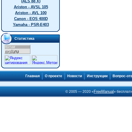
(ALS 88 X)
Ariston - AVSL 105
Ariston - AVL 100
Canon - EOS 400D
Yamaha - PSR-E403
Статистика
Главная
О проекте
Новости
Инструкции
Вопрос-от
FreeManual
© 2005 — 2020 «
» бесплат