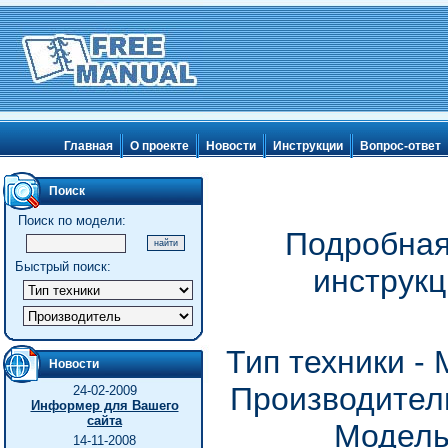
Главная
О проекте
Новости
Инструкции
Вопрос-ответ
Поиск
Поиск по модели:
Подробная
Быстрый поиск:
инструк
Тип техники -
Новости
Производитель
24-02-2009
Информер для Вашего
сайта
Модель
14-11-2008