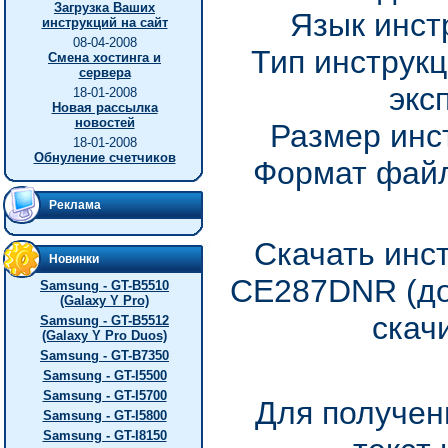
Загрузка Ваших
Язык инст
инструкций на сайт
08-04-2008
Тип инструкц
Смена хостинга и
сервера
экс
18-01-2008
Новая рассылка
новостей
Размер инс
18-01-2008
Обнуление счетчиков
Формат файл
Реклама
Скачать инс
Новинки
CE287DNR (до
Samsung - GT-B5510
(Galaxy Y Pro)
скач
Samsung - GT-B5512
(Galaxy Y Pro Duos)
Samsung - GT-B7350
Samsung - GT-I5500
Samsung - GT-I5700
Для получен
Samsung - GT-I5800
Samsung - GT-I8150