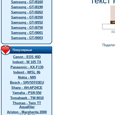
текст 
Samsung - GT-I8160
Samsung - GT-I8190
Samsung - GT-I8262
Samsung - GT-I8350
Samsung - GT-I8552
Samsung - GT-I8750
из
Samsung - GT-I9001
Samsung - GT-I9003
Подели
Популярные
Canon - EOS 40D
Indesit - W 105 TX
Panasonic - KX-F130
Indesit - WISL 86
Nokia - N95
Bosch - SRV55T03EU
Sharp - AH-AP24CE
Yamaha - PSR-550
Tomahawk - TW-9010
Thomas - Twin TT
Aquafilter
Ariston - Margherita 2000