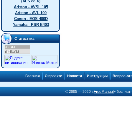
(ALS 88 X)
Ariston - AVSL 105
Ariston - AVL 100
Canon - EOS 400D
Yamaha - PSR-E403
Статистика
Главная
О проекте
Новости
Инструкции
Вопрос-от
FreeManual
© 2005 — 2020 «
» бесплат