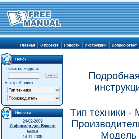
Главная
О проекте
Новости
Инструкции
Вопрос-ответ
Поиск
Поиск по модели:
Подробная
Быстрый поиск:
инструкц
Тип техники -
Новости
Производитель
24-02-2009
Информер для Вашего
сайта
Модель
14-11-2008