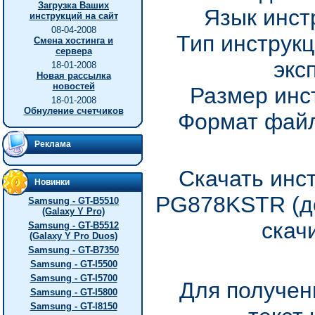
Загрузка Ваших
Язык инст
инструкций на сайт
08-04-2008
Тип инструкц
Смена хостинга и
сервера
экс
18-01-2008
Новая рассылка
новостей
Размер инс
18-01-2008
Обнуление счетчиков
Формат файл
Реклама
Скачать инс
Новинки
PG878KSTR (до
Samsung - GT-B5510
(Galaxy Y Pro)
скач
Samsung - GT-B5512
(Galaxy Y Pro Duos)
Samsung - GT-B7350
Samsung - GT-I5500
Samsung - GT-I5700
Для получен
Samsung - GT-I5800
Samsung - GT-I8150