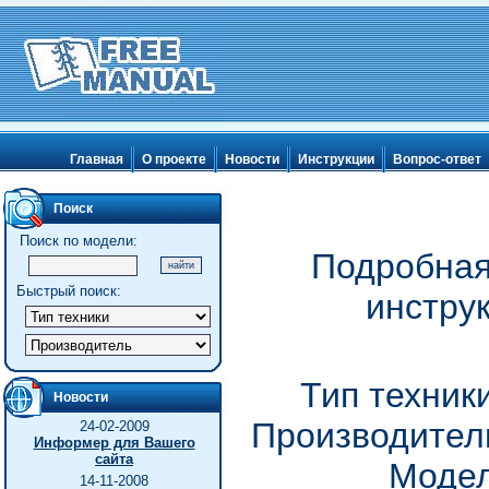
Главная
О проекте
Новости
Инструкции
Вопрос-ответ
Поиск
Поиск по модели:
Подробная
Быстрый поиск:
инстру
Тип техник
Новости
Производитель
24-02-2009
Информер для Вашего
сайта
Модел
14-11-2008