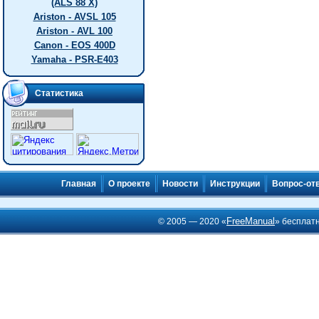
(ALS 88 X)
Ariston - AVSL 105
Ariston - AVL 100
Canon - EOS 400D
Yamaha - PSR-E403
Статистика
Главная
О проекте
Новости
Инструкции
Вопрос-от
FreeManual
© 2005 — 2020 «
» бесплат