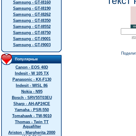
текст 
Samsung - GT-I8160
Samsung - GT-I8190
Samsung - GT-I8262
Samsung - GT-I8350
Samsung - GT-I8552
Samsung - GT-I8750
из
Samsung - GT-I9001
Samsung - GT-I9003
Подели
Популярные
Canon - EOS 40D
Indesit - W 105 TX
Panasonic - KX-F130
Indesit - WISL 86
Nokia - N95
Bosch - SRV55T03EU
Sharp - AH-AP24CE
Yamaha - PSR-550
Tomahawk - TW-9010
Thomas - Twin TT
Aquafilter
Ariston - Margherita 2000