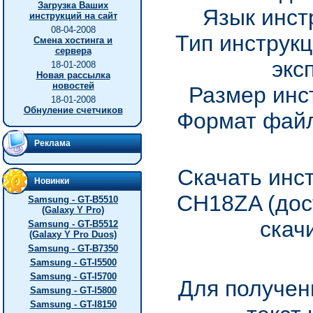
Загрузка Ваших
Язык инст
инструкций на сайт
08-04-2008
Тип инструкц
Смена хостинга и
сервера
экс
18-01-2008
Новая рассылка
новостей
Размер инс
18-01-2008
Обнуление счетчиков
Формат файл
Реклама
Скачать инс
Новинки
CH18ZA (дос
Samsung - GT-B5510
(Galaxy Y Pro)
скач
Samsung - GT-B5512
(Galaxy Y Pro Duos)
Samsung - GT-B7350
Samsung - GT-I5500
Samsung - GT-I5700
Для получен
Samsung - GT-I5800
Samsung - GT-I8150