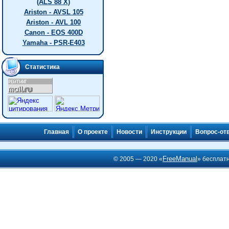
(ALS 88 X)
Ariston - AVSL 105
Ariston - AVL 100
Canon - EOS 400D
Yamaha - PSR-E403
Статистика
Главная
О проекте
Новости
Инструкции
Вопрос-от
FreeManual
© 2005 — 2020 «
» бесплат