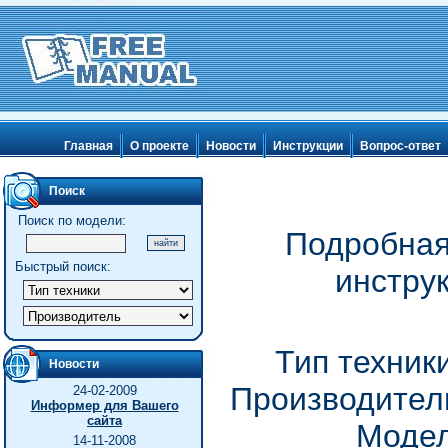
Главная
О проекте
Новости
Инструкции
Вопрос-ответ
Поиск
Поиск по модели:
Подробная
Быстрый поиск:
инстру
Тип техник
Новости
Производитель
24-02-2009
Информер для Вашего
сайта
Модел
14-11-2008