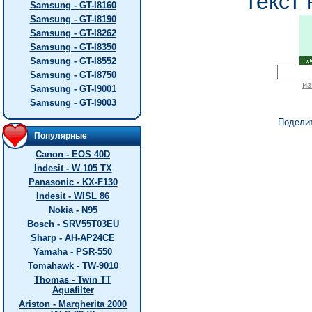
текст 
Samsung - GT-I8160
Samsung - GT-I8190
Samsung - GT-I8262
Samsung - GT-I8350
Samsung - GT-I8552
Samsung - GT-I8750
из
Samsung - GT-I9001
Samsung - GT-I9003
Подели
Популярные
Canon - EOS 40D
Indesit - W 105 TX
Panasonic - KX-F130
Indesit - WISL 86
Nokia - N95
Bosch - SRV55T03EU
Sharp - AH-AP24CE
Yamaha - PSR-550
Tomahawk - TW-9010
Thomas - Twin TT
Aquafilter
Ariston - Margherita 2000