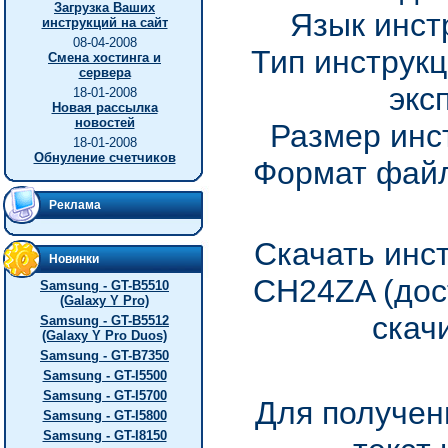
Загрузка Ваших
Язык инст
инструкций на сайт
08-04-2008
Тип инструкц
Смена хостинга и
сервера
экс
18-01-2008
Новая рассылка
новостей
Размер инс
18-01-2008
Обнуление счетчиков
Формат файл
Реклама
Скачать инс
Новинки
CH24ZA (дос
Samsung - GT-B5510
(Galaxy Y Pro)
скач
Samsung - GT-B5512
(Galaxy Y Pro Duos)
Samsung - GT-B7350
Samsung - GT-I5500
Samsung - GT-I5700
Для получен
Samsung - GT-I5800
Samsung - GT-I8150