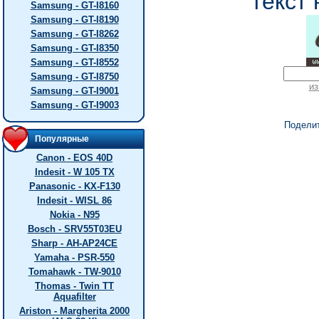
текст 
Samsung - GT-I8160
Samsung - GT-I8190
Samsung - GT-I8262
Samsung - GT-I8350
Samsung - GT-I8552
Samsung - GT-I8750
из
Samsung - GT-I9001
Samsung - GT-I9003
Подели
Популярные
Canon - EOS 40D
Indesit - W 105 TX
Panasonic - KX-F130
Indesit - WISL 86
Nokia - N95
Bosch - SRV55T03EU
Sharp - AH-AP24CE
Yamaha - PSR-550
Tomahawk - TW-9010
Thomas - Twin TT
Aquafilter
Ariston - Margherita 2000