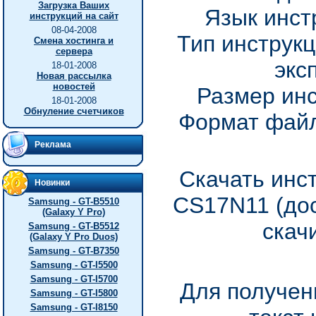
Загрузка Ваших
Язык инст
инструкций на сайт
08-04-2008
Тип инструкц
Смена хостинга и
сервера
экс
18-01-2008
Новая рассылка
новостей
Размер инс
18-01-2008
Обнуление счетчиков
Формат файл
Реклама
Скачать инс
Новинки
CS17N11 (дос
Samsung - GT-B5510
(Galaxy Y Pro)
скач
Samsung - GT-B5512
(Galaxy Y Pro Duos)
Samsung - GT-B7350
Samsung - GT-I5500
Samsung - GT-I5700
Для получен
Samsung - GT-I5800
Samsung - GT-I8150