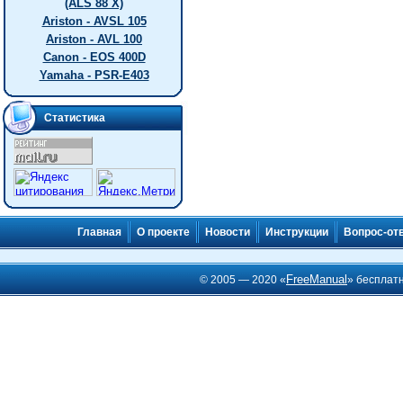
(ALS 88 X)
Ariston - AVSL 105
Ariston - AVL 100
Canon - EOS 400D
Yamaha - PSR-E403
Статистика
Главная
О проекте
Новости
Инструкции
Вопрос-от
FreeManual
© 2005 — 2020 «
» бесплат