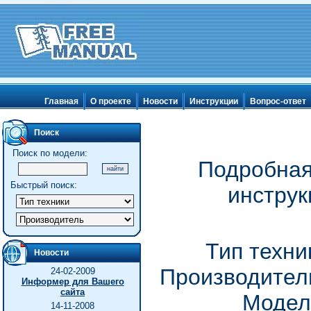
Главная
О проекте
Новости
Инструкции
Вопрос-ответ
Поиск
Поиск по модели:
Подробная
Быстрый поиск:
инструк
Тип техни
Новости
Производитель
24-02-2009
Информер для Вашего
сайта
Модел
14-11-2008