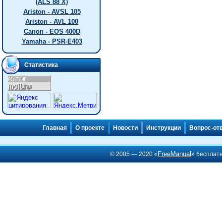
(ALS 88 X)
Ariston - AVSL 105
Ariston - AVL 100
Canon - EOS 400D
Yamaha - PSR-E403
Статистика
Главная
О проекте
Новости
Инструкции
Вопрос-от
FreeManual
© 2005 — 2020 «
» бесплат