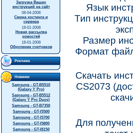
Загрузка Ваших
Язык инст
инструкций на сайт
08-04-2008
Тип инструкц
Смена хостинга и
сервера
экс
18-01-2008
Новая рассылка
новостей
Размер инс
18-01-2008
Обнуление счетчиков
Формат файл
Реклама
Скачать инс
Новинки
CS2073 (дос
Samsung - GT-B5510
(Galaxy Y Pro)
скач
Samsung - GT-B5512
(Galaxy Y Pro Duos)
Samsung - GT-B7350
Samsung - GT-I5500
Samsung - GT-I5700
Для получен
Samsung - GT-I5800
Samsung - GT-I8150