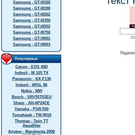
текст 
Samsung - GT-I8160
Samsung - GT-I8190
Samsung - GT-I8262
Samsung - GT-I8350
Samsung - GT-I8552
Samsung - GT-I8750
из
Samsung - GT-I9001
Samsung - GT-I9003
Подели
Популярные
Canon - EOS 40D
Indesit - W 105 TX
Panasonic - KX-F130
Indesit - WISL 86
Nokia - N95
Bosch - SRV55T03EU
Sharp - AH-AP24CE
Yamaha - PSR-550
Tomahawk - TW-9010
Thomas - Twin TT
Aquafilter
Ariston - Margherita 2000