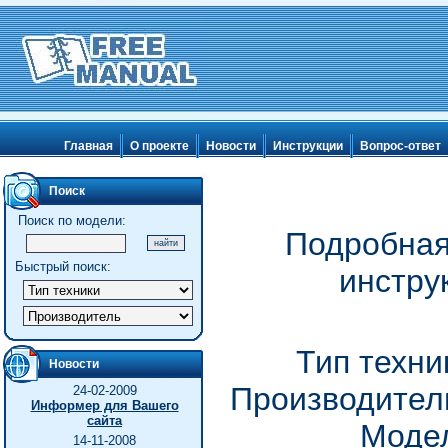
Главная
О проекте
Новости
Инструкции
Вопрос-ответ
Поиск
Поиск по модели:
Подробная
Быстрый поиск:
инстру
Тип техни
Новости
Производитель
24-02-2009
Информер для Вашего
сайта
Модел
14-11-2008