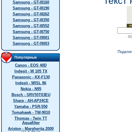
текст 
Samsung - GT-I8160
Samsung - GT-I8190
Samsung - GT-I8262
Samsung - GT-I8350
Samsung - GT-I8552
Samsung - GT-I8750
из
Samsung - GT-I9001
Samsung - GT-I9003
Подели
Популярные
Canon - EOS 40D
Indesit - W 105 TX
Panasonic - KX-F130
Indesit - WISL 86
Nokia - N95
Bosch - SRV55T03EU
Sharp - AH-AP24CE
Yamaha - PSR-550
Tomahawk - TW-9010
Thomas - Twin TT
Aquafilter
Ariston - Margherita 2000