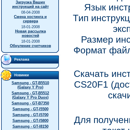
Загрузка Ваших
Язык инст
инструкций на сайт
08-04-2008
Тип инструкц
Смена хостинга и
сервера
экс
18-01-2008
Новая рассылка
новостей
Размер инс
18-01-2008
Обнуление счетчиков
Формат файл
Реклама
Скачать инс
Новинки
CS20F1 (дос
Samsung - GT-B5510
(Galaxy Y Pro)
скач
Samsung - GT-B5512
(Galaxy Y Pro Duos)
Samsung - GT-B7350
Samsung - GT-I5500
Samsung - GT-I5700
Для получен
Samsung - GT-I5800
Samsung - GT-I8150