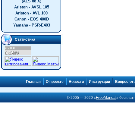
(ALS 88 X)
Ariston - AVSL 105
Ariston - AVL 100
Canon - EOS 400D
Yamaha - PSR-E403
Статистика
Главная
О проекте
Новости
Инструкции
Вопрос-от
FreeManual
© 2005 — 2020 «
» бесплат