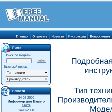
Главная
О проекте
Новости
Инструкции
Вопрос-ответ
Поиск
Поиск по модели:
Подробная
Быстрый поиск:
инстру
Тип техни
Новости
Производитель
24-02-2009
Информер для Вашего
сайта
Модел
14-11-2008